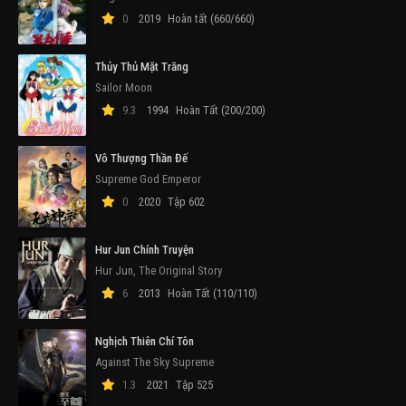
0
2019
Hoàn tất (660/660)
Thủy Thủ Mặt Trăng
Sailor Moon
9.3
1994
Hoàn Tất (200/200)
Vô Thượng Thần Đế
Supreme God Emperor
0
2020
Tập 602
Hur Jun Chính Truyện
Hur Jun, The Original Story
6
2013
Hoàn Tất (110/110)
Nghịch Thiên Chí Tôn
Against The Sky Supreme
1.3
2021
Tập 525