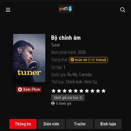
Bộ chỉnh âm
Tuner
Năm phát hành:
2026
Trạng thái
Hoàn tất (1/1) Vietsub
Số tập:
1
Quốc gia:
Âu Mỹ
,
Canada
,
Thể loại:
Chính kịch
,
Hình Sự
,
Xem Phim
Đánh giá của bạn:
0
0
đánh giá
Thông tin
Diễn viên
Trailer
Bình luận