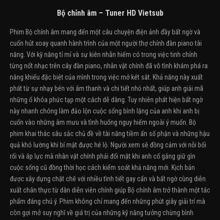
Bộ chỉnh âm – Tuner HD Vietsub
Phim Bộ chỉnh âm mang đến một câu chuyện điện ảnh đầy bất ngờ và
cuốn hút xoay quanh hành trình của một người thợ chỉnh đàn piano tài
năng. Với kỹ năng tỉ mỉ và sự kiên nhẫn hiếm có trong việc tinh chỉnh
từng nốt nhạc trên cây đàn piano, nhân vật chính đã vô tình khám phá ra
năng khiếu đặc biệt của mình trong việc mở két sắt. Khả năng này xuất
phát từ sự nhạy bén với âm thanh và chi tiết nhỏ nhất, giúp anh giải mã
những ổ khóa phức tạp một cách dễ dàng. Tuy nhiên phát hiện bất ngờ
này nhanh chóng làm đảo lộn cuộc sống bình lặng của anh khi anh bị
cuốn vào những âm mưu và tình huống nguy hiểm ngoài ý muốn. Bộ
phim khai thác sâu sắc chủ đề về tài năng tiềm ẩn số phận và những hậu
quả khó lường khi bí mật được hé lộ. Người xem sẽ đồng cảm với nỗi bối
rối và áp lực mà nhân vật chính phải đối mặt khi anh cố gắng giữ gìn
cuộc sống cũ đồng thời học cách kiểm soát khả năng mới. Kịch bản
được xây dựng chặt chẽ với nhiều tình tiết gay cấn và bất ngờ cùng diễn
xuất chân thực từ dàn diễn viên chính giúp Bộ chỉnh âm trở thành một tác
phẩm đáng chú ý. Phim không chỉ mang đến những phút giây giải trí mà
còn gợi mở suy nghĩ về giá trị của những kỹ năng tưởng chừng bình