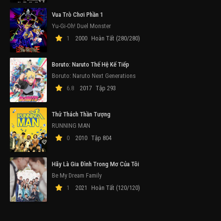
Vua Trò Chơi Phần 1
Yu-Gi-Oh! Duel Monster
1
2000
Hoàn Tất (280/280)
Boruto: Naruto Thế Hệ Kế Tiếp
Boruto: Naruto Next Generations
6.8
2017
Tập 293
Thử Thách Thần Tượng
RUNNING MAN
0
2010
Tập 804
Hãy Là Gia Đình Trong Mơ Của Tôi
Be My Dream Family
1
2021
Hoàn Tất (120/120)