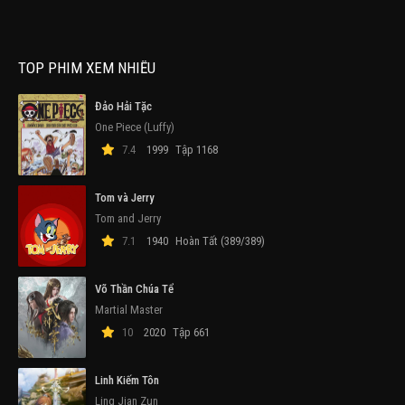
TOP PHIM XEM NHIỀU
Đảo Hải Tặc
One Piece (Luffy)
7.4
1999
Tập 1168
Tom và Jerry
Tom and Jerry
7.1
1940
Hoàn Tất (389/389)
Võ Thần Chúa Tể
Martial Master
10
2020
Tập 661
Linh Kiếm Tôn
Ling Jian Zun