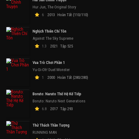
Hur Jun, The Original Story
6
2013
Hoàn Tất (110/110)
Nghịch Thiên Chí Tôn
Against The Sky Supreme
1.3
2021
Tập 525
Vua Trò Chơi Phần 1
Yu-Gi-Oh! Duel Monster
1
2000
Hoàn Tất (280/280)
Boruto: Naruto Thế Hệ Kế Tiếp
Boruto: Naruto Next Generations
6.8
2017
Tập 293
Thử Thách Thần Tượng
RUNNING MAN