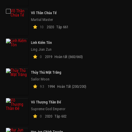
Võ Thần Chúa Tể
Martial Master
10
2020
Tập 661
Linh Kiếm Tôn
Ling Jian Zun
0
2019
Hoàn tất (660/660)
Thủy Thủ Mặt Trăng
Sailor Moon
9.3
1994
Hoàn Tất (200/200)
Vô Thượng Thần Đế
Supreme God Emperor
0
2020
Tập 602
Hur Jun Chính Truyện