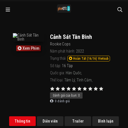
Cảnh Sát Tân Binh
Rookie Cops
Xem Phim
Năm phát hành:
2022
Trạng thái
Hoàn Tất (16/16) Vietsub
Số tập:
16 Tập
Quốc gia:
Hàn Quốc
,
Thể loại:
Tâm Lý
,
Tình Cảm
,
Đánh giá của bạn:
0
0
đánh giá
Thông tin
Diễn viên
Trailer
Bình luận