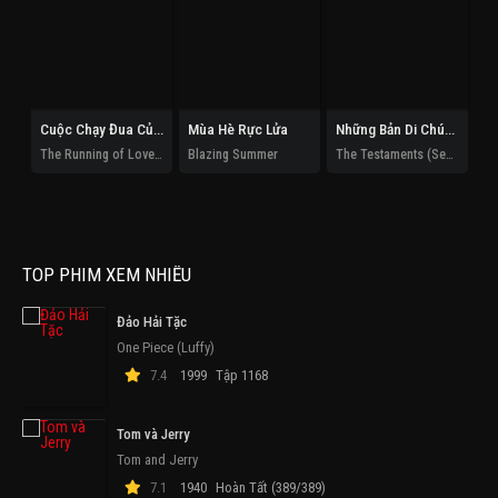
Cuộc Chạy Đua Của Tình Và Tiền
Mùa Hè Rực Lửa
Những Bản Di Chúc (Phần 1)
The Running of Love and Money
Blazing Summer
The Testaments (Season 1)
TOP PHIM XEM NHIỀU
Đảo Hải Tặc
One Piece (Luffy)
7.4
1999
Tập 1168
Tom và Jerry
Tom and Jerry
7.1
1940
Hoàn Tất (389/389)