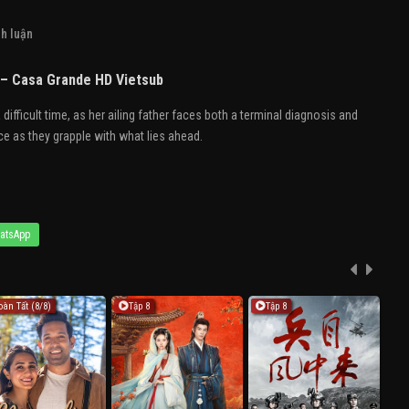
h luận
– Casa Grande HD Vietsub
 difficult time, as her ailing father faces both a terminal diagnosis and
 as they grapple with what lies ahead.
atsApp
oàn Tất (8/8)
Tập 8
Tập 8
F