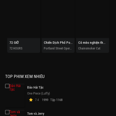
72 GIỜ
Chiến Dịch Phố Portland
Cô mèo nghiện thuốc lá
72 HOURS
Portland Street Operation
Chainsmoker Cat
TOP PHIM XEM NHIỀU
Đảo Hải Tặc
One Piece (Luffy)
7.4
1999
Tập 1168
Tom và Jerry