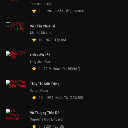
Tom and Jerry
7.1
1940
Hoàn Tất (389/389)
Võ Thần Chúa Tể
Martial Master
10
2020
Tập 661
Linh Kiếm Tôn
Ling Jian Zun
0
2019
Hoàn tất (660/660)
Thủy Thủ Mặt Trăng
Sailor Moon
9.3
1994
Hoàn Tất (200/200)
Vô Thượng Thần Đế
Supreme God Emperor
0
2020
Tập 602