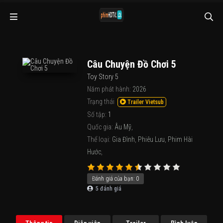
Câu Chuyện Đồ Chơi 5
Toy Story 5
Năm phát hành:
2026
Trạng thái
Trailer Vietsub
Số tập:
1
Quốc gia:
Âu Mỹ
,
Thể loại:
Gia Đình
,
Phiêu Lưu
,
Phim Hài
Hước
,
Đánh giá của bạn:
0
5
đánh giá