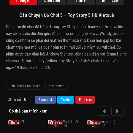
Thông tin
Diễn viên
Trailer
Bình luận
Câu Chuyện Đồ Chơi 5 – Toy Story 5 HD Vietsub
Các món đồ chơi đã trở lại trong Toy Story 5 của Disney và Pixar, và lần
này sẽ là cuộc đối đầu giữa đồ chơi và công nghệ. Buzz, Woody, Jessie
cùng cả nhóm sẽ phải đối mặt với thử thách khó khăn hơn gấp bội khi
chạm trán một mối đe dọa hoàn toàn mới đối với niềm vui vui chơi. Bộ
phim được đạo diễn bởi Andrew Stanton, đồng đạo diễn bởi Kenna Harris
và sản xuất bởi Lindsey Collins. Toy Story 5 sẽ khởi chiếu tại rạp vào
ngày 19 tháng 6 năm 2026.
Câu Chuyện Đồ Chơi 5
Toy Story 5
Chia sẻ
0
Facebook
Twitter
Pinterest
Có thể bạn thích xem
Full
Tập 14
Tập 4