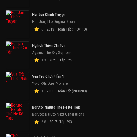
Hur Jun Chính Truyện
Hur Jun, The Original Story
6
2013
Hoàn Tất (110/110)
Nghịch Thiên Chí Tôn
Against The Sky Supreme
1.3
2021
Tập 525
Vua Trò Chơi Phần 1
Yu-Gi-Oh! Duel Monster
1
2000
Hoàn Tất (280/280)
Boruto: Naruto Thế Hệ Kế Tiếp
Boruto: Naruto Next Generations
6.8
2017
Tập 293