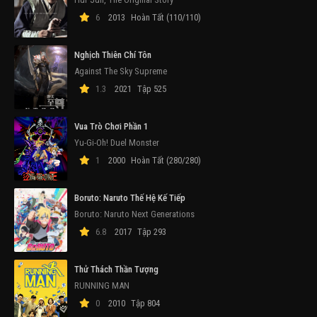
6
2013
Hoàn Tất (110/110)
Nghịch Thiên Chí Tôn
Against The Sky Supreme
1.3
2021
Tập 525
Vua Trò Chơi Phần 1
Yu-Gi-Oh! Duel Monster
1
2000
Hoàn Tất (280/280)
Boruto: Naruto Thế Hệ Kế Tiếp
Boruto: Naruto Next Generations
6.8
2017
Tập 293
Thử Thách Thần Tượng
RUNNING MAN
0
2010
Tập 804