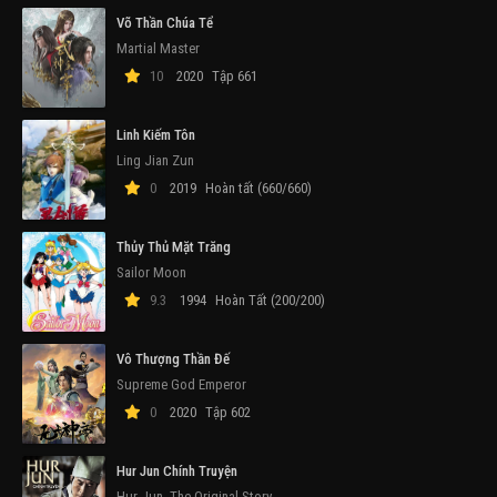
Võ Thần Chúa Tể
Martial Master
10
2020
Tập 661
Linh Kiếm Tôn
Ling Jian Zun
0
2019
Hoàn tất (660/660)
Thủy Thủ Mặt Trăng
Sailor Moon
9.3
1994
Hoàn Tất (200/200)
Vô Thượng Thần Đế
Supreme God Emperor
0
2020
Tập 602
Hur Jun Chính Truyện
Hur Jun, The Original Story