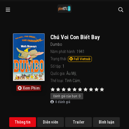
Chú Voi Con Biết Bay
Dumbo
Năm phát hành:
1941
Trạng thái
Full Vietsub
Số tập:
1
Quốc gia:
Âu Mỹ
,
Thể loại:
Tình Cảm
,
Xem Phim
Đánh giá của bạn:
0
0
đánh giá
Thông tin
Diễn viên
Trailer
Bình luận