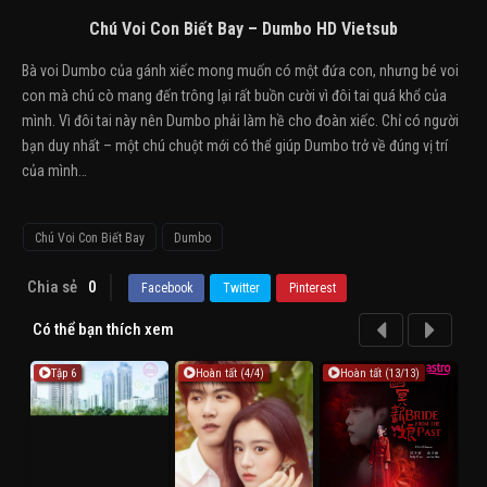
Chú Voi Con Biết Bay – Dumbo HD Vietsub
Bà voi Dumbo của gánh xiếc mong muốn có một đứa con, nhưng bé voi
con mà chú cò mang đến trông lại rất buồn cười vì đôi tai quá khổ của
mình. Vì đôi tai này nên Dumbo phải làm hề cho đoàn xiếc. Chỉ có người
bạn duy nhất – một chú chuột mới có thể giúp Dumbo trở về đúng vị trí
của mình…
Chú Voi Con Biết Bay
Dumbo
Chia sẻ
0
Facebook
Twitter
Pinterest
Có thể bạn thích xem
Tập 6
Hoàn tất (4/4)
Hoàn tất (13/13)