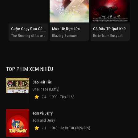
Cuộc Chạy Đua Của Tình Và Tiền
Mùa Hè Rực Lửa
Cô Dâu Từ Quá Khứ
The Running of Love and Money
Blazing Summer
Bride from the past
TOP PHIM XEM NHIỀU
Đảo Hải Tặc
One Piece (Luffy)
7.4
1999
Tập 1168
Tom và Jerry
Tom and Jerry
7.1
1940
Hoàn Tất (389/389)