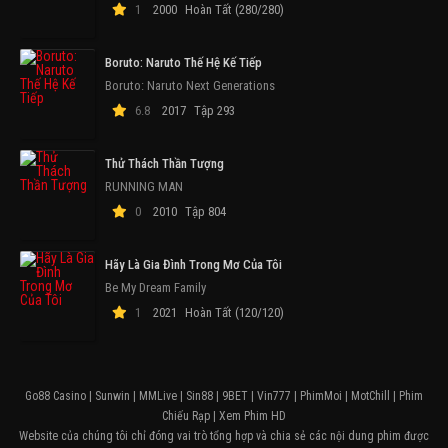
1
2000
Hoàn Tất (280/280)
Boruto: Naruto Thế Hệ Kế Tiếp
Boruto: Naruto Next Generations
6.8
2017
Tập 293
Thử Thách Thần Tượng
RUNNING MAN
0
2010
Tập 804
Hãy Là Gia Đình Trong Mơ Của Tôi
Be My Dream Family
1
2021
Hoàn Tất (120/120)
Go88 Casino
|
Sunwin
|
MMLive
|
Sin88
|
9BET
|
Vin777
|
PhimMoi
|
MotChill
|
Phim
Chiếu Rạp
|
Xem Phim HD
Website của chúng tôi chỉ đóng vai trò tổng hợp và chia sẻ các nội dung phim được