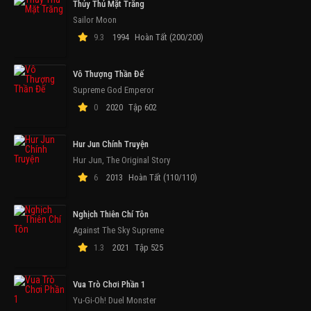
Thủy Thủ Mặt Trăng
Sailor Moon
9.3
1994
Hoàn Tất (200/200)
Vô Thượng Thần Đế
Supreme God Emperor
0
2020
Tập 602
Hur Jun Chính Truyện
Hur Jun, The Original Story
6
2013
Hoàn Tất (110/110)
Nghịch Thiên Chí Tôn
Against The Sky Supreme
1.3
2021
Tập 525
Vua Trò Chơi Phần 1
Yu-Gi-Oh! Duel Monster