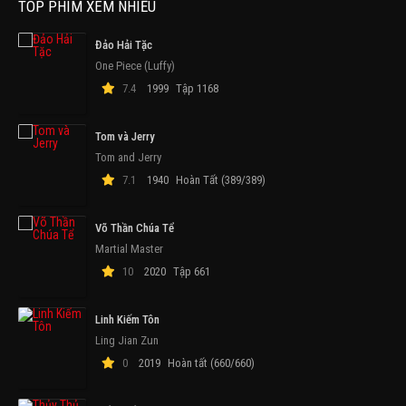
TOP PHIM XEM NHIỀU
Đảo Hải Tặc
One Piece (Luffy)
7.4
1999
Tập 1168
Tom và Jerry
Tom and Jerry
7.1
1940
Hoàn Tất (389/389)
Võ Thần Chúa Tể
Martial Master
10
2020
Tập 661
Linh Kiếm Tôn
Ling Jian Zun
0
2019
Hoàn tất (660/660)