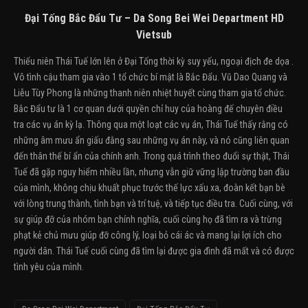
Đại Tống Bắc Đẩu Tư – Da Song Bei Wei Department HD
Vietsub
Thiếu niên Thái Tuế lớn lên ở Đại Tống thời kỳ suy yếu, ngoại địch đe dọa .
Vô tình cậu tham gia vào 1 tổ chức bí mật là Bắc Đẩu. Vũ Dao Quang và
Liễu Tùy Phong là những thanh niên nhiệt huyết cùng tham gia tổ chức.
Bắc Đẩu tư là 1 cơ quan dưới quyền chỉ huy của hoàng đế chuyên điều
tra các vụ án kỳ lạ. Thông qua một loạt các vụ án, Thái Tuế thấy rằng có
những âm mưu ẩn giấu đằng sau những vụ án này, và nó cũng liên quan
đến thân thế bí ẩn của chính anh. Trong quá trình theo đuổi sự thật, Thái
Tuế đã gặp nguy hiểm nhiều lần, nhưng vẫn giữ vững lập trường ban đầu
của mình, không chịu khuất phục trước thế lực xấu xa, đoàn kết bạn bè
với lòng trung thành, tình bạn và trí tuệ, và tiếp tục điều tra. Cuối cùng, với
sự giúp đỡ của nhóm bạn chính nghĩa, cuối cùng họ đã tìm ra và trừng
phạt kẻ chủ mưu giúp đỡ công lý, loại bỏ cái ác và mang lại lợi ích cho
người dân. Thái Tuế cuối cùng đã tìm lại được gia đình đã mất và có được
tình yêu của mình.