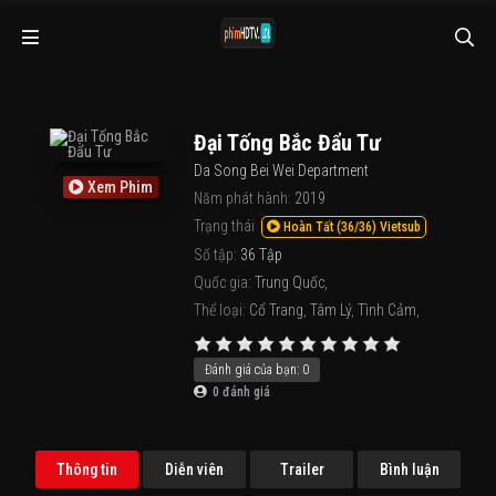
Đại Tống Bắc Đẩu Tư
Da Song Bei Wei Department
Xem Phim
Năm phát hành:
2019
Trạng thái
Hoàn Tất (36/36) Vietsub
Số tập:
36 Tập
Quốc gia:
Trung Quốc
,
Thể loại:
Cổ Trang
,
Tâm Lý
,
Tình Cảm
,
Đánh giá của bạn:
0
0
đánh giá
Thông tin
Diễn viên
Trailer
Bình luận