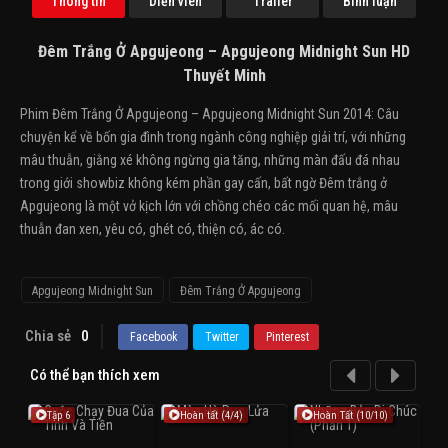
Thông tin
Diễn viên
Trailer
Bình luận
Đêm Trắng Ở Apgujeong – Apgujeong Midnight Sun HD
Thuyết Minh
Phim Đêm Trắng Ở Apgujeong – Apgujeong Midnight Sun 2014: Câu
chuyện kể về bốn gia đình trong ngành công nghiệp giải trí, với những
mâu thuẫn, giằng xé không ngừng gia tăng, những màn đấu đá nhau
trong giới showbiz không kém phần gay cấn, bất ngờ Đêm trắng ở
Apgujeong là một vở kịch lớn với chồng chéo các mối quan hệ, mâu
thuẫn đan xen, yêu có, ghét có, thiện có, ác có.
Apgujeong Midnight Sun
Đêm Trắng Ở Apgujeong
Chia sẻ
0
Facebook
Twitter
Pinterest
Có thể bạn thích xem
Tập 6
Hoàn tất (4/4)
Hoàn Tất (10/10)