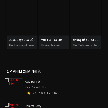
Cuộc Chạy Đua Của Tình Và Tiền
Mùa Hè Rực Lửa
Những Bản Di Chúc (Phần 1)
The Running of Love and Money
Blazing Summer
The Testaments (Season 1)
TOP PHIM XEM NHIỀU
Đảo Hải Tặc
One Piece (Luffy)
7.4
1999
Tập 1168
Tom và Jerry