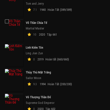
Tom and Jerry
7.1
1940
Hoàn Tất (389/389)
Võ Thần Chúa Tể
Martial Master
10
2020
Tập 661
Linh Kiếm Tôn
Ling Jian Zun
0
2019
Hoàn tất (660/660)
Thủy Thủ Mặt Trăng
Sailor Moon
9.3
1994
Hoàn Tất (200/200)
Vô Thượng Thần Đế
Supreme God Emperor
0
2020
Tập 602