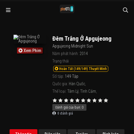
Đêm Trắng Ở Apgujeong
Apgujeong Midnight Sun
Xem Phim
Năm phát hành:
2014
Trạng thái
Hoàn Tất (149/149) Thuyết Minh
Số tập:
149 Tập
Quốc gia:
Hàn Quốc
,
Thể loại:
Tâm Lý
,
Tình Cảm
,
Đánh giá của bạn:
0
0
đánh giá