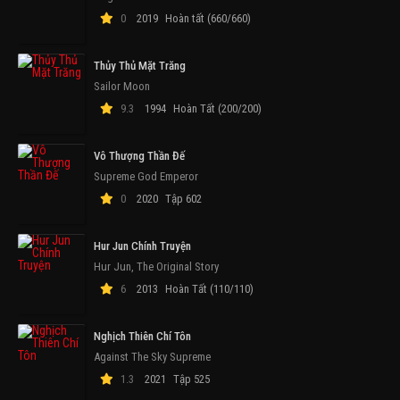
0
2019
Hoàn tất (660/660)
Thủy Thủ Mặt Trăng
Sailor Moon
9.3
1994
Hoàn Tất (200/200)
Vô Thượng Thần Đế
Supreme God Emperor
0
2020
Tập 602
Hur Jun Chính Truyện
Hur Jun, The Original Story
6
2013
Hoàn Tất (110/110)
Nghịch Thiên Chí Tôn
Against The Sky Supreme
1.3
2021
Tập 525