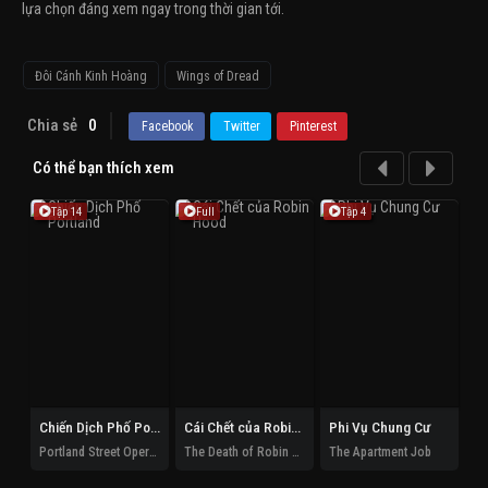
lựa chọn đáng xem ngay trong thời gian tới.
Đôi Cánh Kinh Hoàng
Wings of Dread
Chia sẻ
0
Facebook
Twitter
Pinterest
Có thể bạn thích xem
Tập 14
Full
Tập 4
Chiến Dịch Phố Portland
Cái Chết của Robin Hood
Phi Vụ Chung Cư
Portland Street Operation
The Death of Robin Hood
The Apartment Job