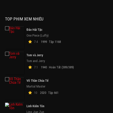
TOP PHIM XEM NHIỀU
Đảo Hải Tặc
One Piece (Luffy)
7.4
1999
Tập 1168
Tom và Jerry
Tom and Jerry
7.1
1940
Hoàn Tất (389/389)
Võ Thần Chúa Tể
Martial Master
10
2020
Tập 661
Linh Kiếm Tôn
Ling Jian Zun