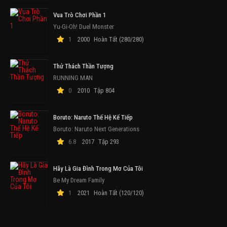
Vua Trò Chơi Phần 1
Yu-Gi-Oh! Duel Monster
1
2000
Hoàn Tất (280/280)
Thử Thách Thần Tượng
RUNNING MAN
0
2010
Tập 804
Boruto: Naruto Thế Hệ Kế Tiếp
Boruto: Naruto Next Generations
6.8
2017
Tập 293
Hãy Là Gia Đình Trong Mơ Của Tôi
Be My Dream Family
1
2021
Hoàn Tất (120/120)