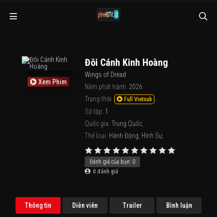
Đôi Cánh Kinh Hoàng
Wings of Dread
Xem Phim
Năm phát hành:
2026
Trạng thái
Full Vietsub
Số tập:
1
Quốc gia:
Trung Quốc
,
Thể loại:
Hành Động
,
Hình Sự
,
Đánh giá của bạn:
0
0
đánh giá
Thông tin
Diễn viên
Trailer
Bình luận