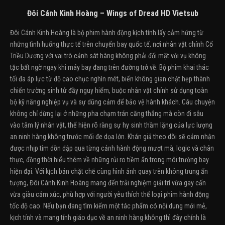
Đôi Cánh Kinh Hoàng – Wings of Dread HD Vietsub
Đôi Cánh Kinh Hoàng là bộ phim hành động kịch tính lấy cảm hứng từ
những tình huống thực tế trên chuyến bay quốc tế, nơi nhân vật chính Cố
Triều Dương với vai trò cảnh sát hàng không phải đối mặt với vụ không
tặc bất ngờ ngay khi máy bay đang trên đường trở về. Bộ phim khai thác
tối đa áp lực từ độ cao chục nghìn mét, biến không gian chật hẹp thành
chiến trường sinh tử đầy nguy hiểm, buộc nhân vật chính sử dụng toàn
bộ kỹ năng nghiệp vụ và sự dũng cảm để bảo vệ hành khách. Câu chuyện
không chỉ dừng lại ở những pha chạm trán căng thẳng mà còn đi sâu
vào tâm lý nhân vật, thể hiện rõ ràng sự hy sinh thầm lặng của lực lượng
an ninh hàng không trước mối đe dọa lớn. Khán giả theo dõi sẽ cảm nhận
được nhịp tim dồn dập qua từng cảnh hành động mượt mà, logic và chân
thực, đồng thời hiểu thêm về những rủi ro tiềm ẩn trong môi trường bay
hiện đại. Với kịch bản chặt chẽ cùng hình ảnh quay trên không trung ấn
tượng, Đôi Cánh Kinh Hoàng mang đến trải nghiệm giải trí vừa gay cấn
vừa giàu cảm xúc, phù hợp với người yêu thích thể loại phim hành động
tốc độ cao. Nếu bạn đang tìm kiếm một tác phẩm có nội dung mới mẻ,
kịch tính và mang tính giáo dục về an ninh hàng không thì đây chính là