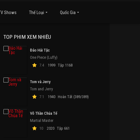
TV Shows
Thể Loại
Quốc Gia
TOP PHIM XEM NHIỀU
Đảo Hải Tặc
One Piece (Luffy)
7.4
1999
Tập 1168
Tom và Jerry
Tom and Jerry
7.1
1940
Hoàn Tất (389/389)
Võ Thần Chúa Tể
Martial Master
10
2020
Tập 661