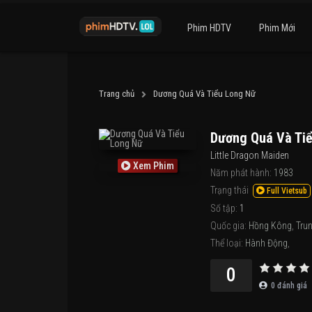
Phim HDTV
Phim Mới
Trang chủ
Dương Quá Và Tiểu Long Nữ
Dương Quá Và Ti
Little Dragon Maiden
Xem Phim
Năm phát hành:
1983
Trạng thái
Full Vietsub
Số tập:
1
Quốc gia:
Hồng Kông
,
Tru
Thể loại:
Hành Động
,
0
0
đánh giá