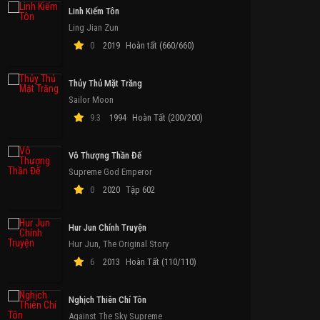
Linh Kiếm Tôn
Ling Jian Zun
0
2019
Hoàn tất (660/660)
Thủy Thủ Mặt Trăng
Sailor Moon
9.3
1994
Hoàn Tất (200/200)
Vô Thượng Thần Đế
Supreme God Emperor
0
2020
Tập 602
Hur Jun Chính Truyện
ập 3
Tập 3
Hoàn Tất (6/6)
T
Hur Jun, The Original Story
6
2013
Hoàn Tất (110/110)
Nghịch Thiên Chí Tôn
Against The Sky Supreme