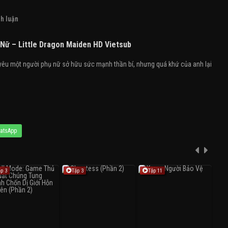
h luận
Nữ – Little Dragon Maiden HD Vietsub
g yêu một người phụ nữ sở hữu sức mạnh thần bí, nhưng quá khứ của anh lại
atsApp
ập 3
Tập 3
Tập 11
T