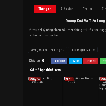
Thông tin
Diễn viên
Trailer
Bìn
Dương Quá Và Tiểu Long 
Để trau dồi kỹ năng chiến đấu, một chàng trai trẻ đem lòn
cản trở tình yêu của họ.
Dương Quá Và Tiểu Long Nữ
Little Dragon Maiden
Chia sẻ
0
Facebook
Twitter
Pinterest
Wh
Có thể bạn thích xem
Tập 14
Full
T