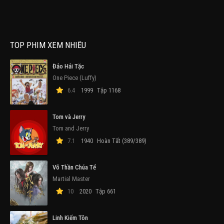
TOP PHIM XEM NHIỀU
Đảo Hải Tặc
One Piece (Luffy)
6.4
1999
Tập 1168
Tom và Jerry
Tom and Jerry
7.1
1940
Hoàn Tất (389/389)
Võ Thần Chúa Tể
Martial Master
10
2020
Tập 661
Linh Kiếm Tôn