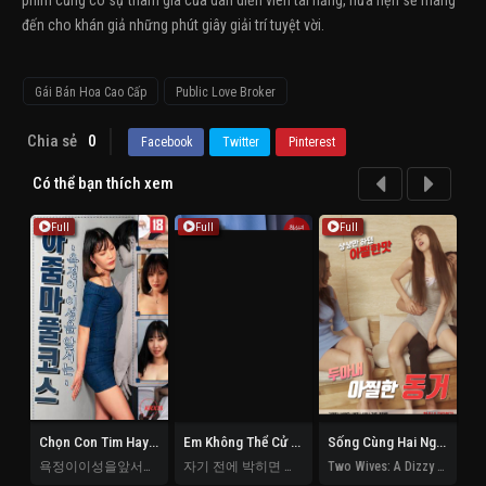
phim cũng có sự tham gia của dàn diễn viên tài năng, hứa hẹn sẽ mang
đến cho khán giả những phút giây giải trí tuyệt vời.
Gái Bán Hoa Cao Cấp
Public Love Broker
Chia sẻ
0
Facebook
Twitter
Pinterest
Có thể bạn thích xem
Full
Full
Full
Chọn Con Tim Hay Nghe Lý Trí
Em Không Thể Cử Động Khi Rơi Vào Tay Anh
Sống Cùng Hai Người Vợ
욕정이이성을앞서는아줌마풀코스
자기 전에 박히면 꼼짝 못해
Two Wives: A Dizzy Cohabitation