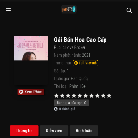
Gái Bán Hoa Cao Cấp
Public Love Broker
Năm phát hành:
2021
Trạng thái
Full Vietsub
Số tập:
1
Quốc gia:
Hàn Quốc
,
Thể loại:
Phim 18+
,
Xem Phim
Đánh giá của bạn:
0
0
đánh giá
Thông tin
Diễn viên
Bình luận