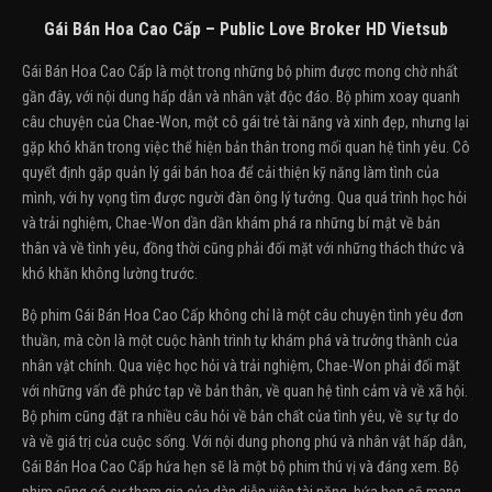
Gái Bán Hoa Cao Cấp – Public Love Broker HD Vietsub
Gái Bán Hoa Cao Cấp là một trong những bộ phim được mong chờ nhất
gần đây, với nội dung hấp dẫn và nhân vật độc đáo. Bộ phim xoay quanh
câu chuyện của Chae-Won, một cô gái trẻ tài năng và xinh đẹp, nhưng lại
gặp khó khăn trong việc thể hiện bản thân trong mối quan hệ tình yêu. Cô
quyết định gặp quản lý gái bán hoa để cải thiện kỹ năng làm tình của
mình, với hy vọng tìm được người đàn ông lý tưởng. Qua quá trình học hỏi
và trải nghiệm, Chae-Won dần dần khám phá ra những bí mật về bản
thân và về tình yêu, đồng thời cũng phải đối mặt với những thách thức và
khó khăn không lường trước.
Bộ phim Gái Bán Hoa Cao Cấp không chỉ là một câu chuyện tình yêu đơn
thuần, mà còn là một cuộc hành trình tự khám phá và trưởng thành của
nhân vật chính. Qua việc học hỏi và trải nghiệm, Chae-Won phải đối mặt
với những vấn đề phức tạp về bản thân, về quan hệ tình cảm và về xã hội.
Bộ phim cũng đặt ra nhiều câu hỏi về bản chất của tình yêu, về sự tự do
và về giá trị của cuộc sống. Với nội dung phong phú và nhân vật hấp dẫn,
Gái Bán Hoa Cao Cấp hứa hẹn sẽ là một bộ phim thú vị và đáng xem. Bộ