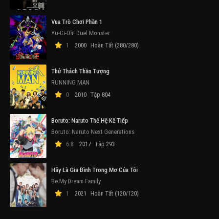
Vua Trò Chơi Phần 1
Yu-Gi-Oh! Duel Monster
1
2000
Hoàn Tất (280/280)
Thử Thách Thần Tượng
RUNNING MAN
0
2010
Tập 804
Boruto: Naruto Thế Hệ Kế Tiếp
Boruto: Naruto Next Generations
6.8
2017
Tập 293
Hãy Là Gia Đình Trong Mơ Của Tôi
Be My Dream Family
1
2021
Hoàn Tất (120/120)