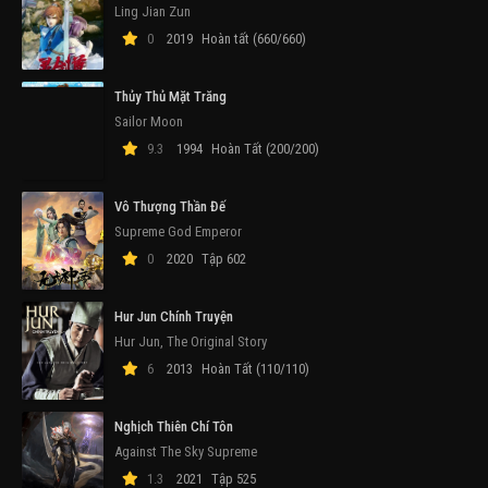
Ling Jian Zun
0
2019
Hoàn tất (660/660)
Thủy Thủ Mặt Trăng
Sailor Moon
9.3
1994
Hoàn Tất (200/200)
Vô Thượng Thần Đế
Supreme God Emperor
0
2020
Tập 602
Hur Jun Chính Truyện
Hur Jun, The Original Story
6
2013
Hoàn Tất (110/110)
Nghịch Thiên Chí Tôn
Against The Sky Supreme
1.3
2021
Tập 525