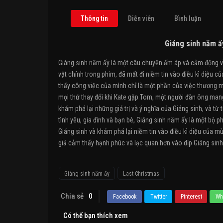
Thông tin
Diễn viên
Bình luận
Giáng sinh năm ấ
Giáng sinh năm ấy là một câu chuyện ấm áp và cảm động về 
vật chính trong phim, đã mất đi niềm tin vào điều kì diệu c
thấy công việc của mình chỉ là một phần của việc thương mạ
mọi thứ thay đổi khi Kate gặp Tom, một người đàn ông man
khám phá lại những giá trị và ý nghĩa của Giáng sinh, và từ 
tình yêu, gia đình và bạn bè, Giáng sinh năm ấy là một bộ 
Giáng sinh và khám phá lại niềm tin vào điều kì diệu của m
giả cảm thấy hạnh phúc và lạc quan hơn vào dịp Giáng sinh
Giáng sinh năm ấy
Last Christmas
Chia sẻ
0
Facebook
Twitter
Pinterest
Wh
Có thể bạn thích xem