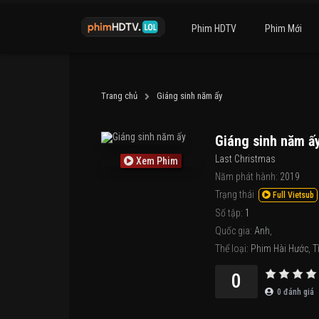
Phim HDTV
Phim Mới
Trang chủ
Giáng sinh năm ấy
Giáng sinh năm ấ
Last Christmas
Xem Phim
Năm phát hành:
2019
Trạng thái
Full Vietsub
Số tập:
1
Quốc gia:
Anh
,
Thể loại:
Phim Hài Hước
,
T
0
0
đánh giá