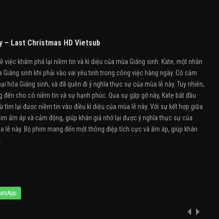
y – Last Christmas HD Vietsub
việc khám phá lại niềm tin và kì diệu của mùa Giáng sinh. Kate, một nhân
ủa Giáng sinh khi phải vào vai yêu tinh trong công việc hàng ngày. Cô cảm
i hóa Giáng sinh, và đã quên đi ý nghĩa thực sự của mùa lễ này. Tuy nhiên,
g đến cho cô niềm tin và sự hạnh phúc. Qua sự gặp gỡ này, Kate bắt đầu
từ tìm lại được niềm tin vào điều kì diệu của mùa lễ này. Với sự kết hợp giữa
phim ấm áp và cảm động, giúp khán giả nhớ lại được ý nghĩa thực sự của
ùa lễ này. Bộ phim mang đến một thông điệp tích cực và ấm áp, giúp khán
.
atsApp