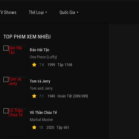
TV Shows
Thể Loại
Quốc Gia
TOP PHIM XEM NHIỀU
Đảo Hải Tặc
One Piece (Luffy)
7.4
1999
Tập 1168
Tom và Jerry
Tom and Jerry
7.1
1940
Hoàn Tất (389/389)
Võ Thần Chúa Tể
Martial Master
10
2020
Tập 661