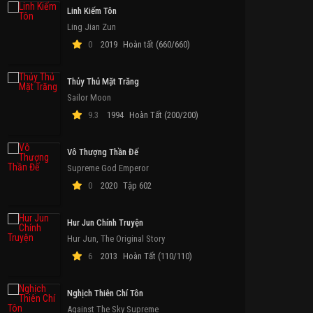
Linh Kiếm Tôn
Ling Jian Zun
0
2019
Hoàn tất (660/660)
Thủy Thủ Mặt Trăng
Sailor Moon
9.3
1994
Hoàn Tất (200/200)
Vô Thượng Thần Đế
Supreme God Emperor
0
2020
Tập 602
Hur Jun Chính Truyện
Hur Jun, The Original Story
6
2013
Hoàn Tất (110/110)
Nghịch Thiên Chí Tôn
Against The Sky Supreme