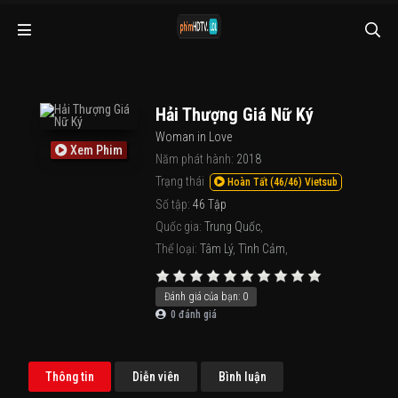
Hải Thượng Giá Nữ Ký
Woman in Love
Xem Phim
Năm phát hành:
2018
Trạng thái
Hoàn Tất (46/46) Vietsub
Số tập:
46 Tập
Quốc gia:
Trung Quốc
,
Thể loại:
Tâm Lý
,
Tình Cảm
,
Đánh giá của bạn:
0
0
đánh giá
Thông tin
Diễn viên
Bình luận