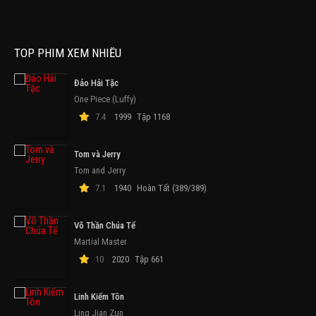
TOP PHIM XEM NHIỀU
Đảo Hải Tặc
One Piece (Luffy)
7.4
1999
Tập 1168
Tom và Jerry
Tom and Jerry
7.1
1940
Hoàn Tất (389/389)
Võ Thần Chúa Tể
Martial Master
10
2020
Tập 661
Linh Kiếm Tôn
Ling Jian Zun