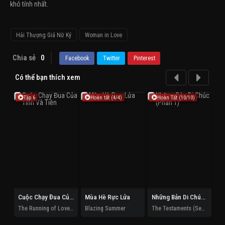
khó tính nhất.
Hải Thượng Giá Nữ Ký
Woman in Love
Chia sẻ
0
Facebook
Twitter
Pinterest
Có thể bạn thích xem
Tập 6
Hoàn tất (4/4)
Hoàn Tất (10/10)
Cuộc Chạy Đua Của Tình Và Tiền
Mùa Hè Rực Lửa
Những Bản Di Chúc (Phần 1)
The Running of Love and Money
Blazing Summer
The Testaments (Season 1)