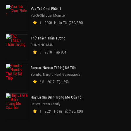
Vua Trò Chơi Phần 1
Yu-Gi-Oh! Duel Monster
1
2000
Hoàn Tất (280/280)
Thử Thách Thần Tượng
RUNNING MAN
0
2010
Tập 804
Boruto: Naruto Thế Hệ Kế Tiếp
Boruto: Naruto Next Generations
6.8
2017
Tập 293
Hãy Là Gia Đình Trong Mơ Của Tôi
Be My Dream Family
1
2021
Hoàn Tất (120/120)