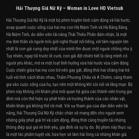
Hải Thượng Giá Nữ Ký – Woman in Love HD Vietsub
Hải Thượng Giá Nữ Ký là một bộ phim truyền hình cảm động và hài hước,
xoay quanh cuộc sống của hai mẹ con Hà Niệm Tinh và Hà Băng Băng.
Hà Niệm Tinh, do diễn viên tài năng Thái Thiếu Phân đảm nhận, là một
mẹ đơn thân và người môi giới nghệ thuật nổi tiếng, với tâm nguyện lớn
nhất là con gái cưng duy nhất của mình tìm được một người chồng như ý.
Tuy nhiên, ngay tối trước lễ cưới, con gái đột nhiên tiết lộ rằng mình có
người yêu khác, mở ra một loạt tình huống vừa hài hước vừa cảm động.
Cuộc chiến giữa hai mẹ con trở nên gay gắt, đồng thời hai chàng trai trẻ
tuổi với tính cách khác nhau, Thẩm Phương Châu và A Chiêm, cũng tham
gia vào cuộc sống của họ, tạo nên một không khí sôi nổi và lãng mạn. Bộ
phim này không chỉ khám phá mối quan hệ giữa các thành viên trong gia
đình mà còn thể hiện sự phát triển và trưởng thành của các nhân vật,
khiến khán giả không thể rời mắt. Với sự tham gia của dàn diễn viên tài
năng, Hải Thượng Giá Nữ Ký chắc chắn sẽ mang đến cho người xem
những giây phút giải trí và cảm động, đồng thời cũng truyền tải những
thông điệp quý giá về tình yêu, gia đình và sự tự do. Bộ phim này thực sự
là một tác phẩm tuyệt vời, hứa hẹn sẽ làm hài lòng cả những khán giả