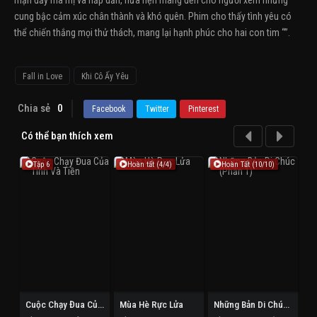
mạn đầy ma mị và hấp dẫn, hứa hẹn mang đến cho người xem những
cung bậc cảm xúc chân thành và khó quên. Phim cho thấy tình yêu có
thể chiến thắng mọi thử thách, mang lại hạnh phúc cho hai con tim “”.
Fall in Love
Khi Cô Ấy Yêu
Chia sẻ
0
Facebook
Twitter
Pinterest
Có thể bạn thích xem
Tập 6
Hoàn tất (4/4)
Hoàn Tất (10/10)
Cuộc Chạy Đua Của Tình Và Tiền
Mùa Hè Rực Lửa
Những Bản Di Chúc (Phần 1)