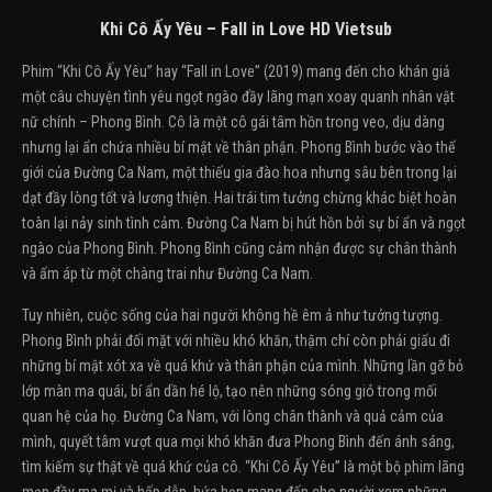
Khi Cô Ấy Yêu – Fall in Love HD Vietsub
Phim “Khi Cô Ấy Yêu” hay “Fall in Love” (2019) mang đến cho khán giả
một câu chuyện tình yêu ngọt ngào đầy lãng mạn xoay quanh nhân vật
nữ chính – Phong Bình. Cô là một cô gái tâm hồn trong veo, dịu dàng
nhưng lại ẩn chứa nhiều bí mật về thân phận. Phong Bình bước vào thế
giới của Đường Ca Nam, một thiếu gia đào hoa nhưng sâu bên trong lại
dạt đầy lòng tốt và lương thiện. Hai trái tim tưởng chừng khác biệt hoàn
toàn lại nảy sinh tình cảm. Đường Ca Nam bị hút hồn bởi sự bí ẩn và ngọt
ngào của Phong Bình. Phong Bình cũng cảm nhận được sự chân thành
và ấm áp từ một chàng trai như Đường Ca Nam.
Tuy nhiên, cuộc sống của hai người không hề êm ả như tưởng tượng.
Phong Bình phải đối mặt với nhiều khó khăn, thậm chí còn phải giấu đi
những bí mật xót xa về quá khứ và thân phận của mình. Những lần gỡ bỏ
lớp màn ma quái, bí ẩn dần hé lộ, tạo nên những sóng gió trong mối
quan hệ của họ. Đường Ca Nam, với lòng chân thành và quả cảm của
mình, quyết tâm vượt qua mọi khó khăn đưa Phong Bình đến ánh sáng,
tìm kiếm sự thật về quá khứ của cô. “Khi Cô Ấy Yêu” là một bộ phim lãng