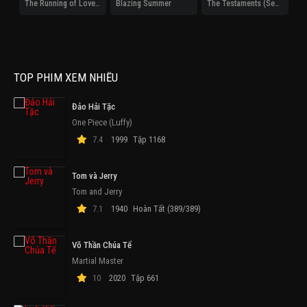
The Running of Love and Money
Blazing Summer
The Testaments (Season 1)
TOP PHIM XEM NHIỀU
Đảo Hải Tặc
One Piece (Luffy)
7.4
1999
Tập 1168
Tom và Jerry
Tom and Jerry
7.1
1940
Hoàn Tất (389/389)
Võ Thần Chúa Tể
Martial Master
10
2020
Tập 661