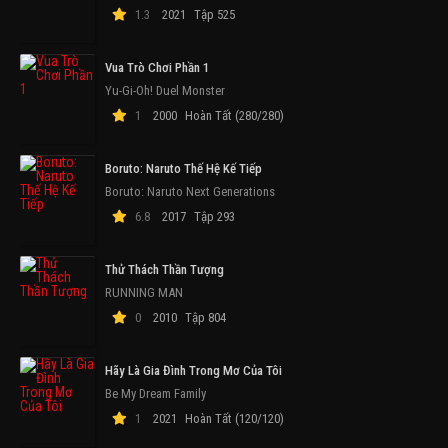
1.3
2021
Tập 525
Vua Trò Chơi Phần 1
Yu-Gi-Oh! Duel Monster
1
2000
Hoàn Tất (280/280)
Boruto: Naruto Thế Hệ Kế Tiếp
Boruto: Naruto Next Generations
6.8
2017
Tập 293
Thử Thách Thần Tượng
RUNNING MAN
0
2010
Tập 804
Hãy Là Gia Đình Trong Mơ Của Tôi
Be My Dream Family
1
2021
Hoàn Tất (120/120)