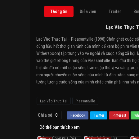
Thông tin
Diễn viên
Trailer
Bìn
Lạc Vào Thực Tạ
Lạc Vào Thực Tại – Pleasantville (1998):Chán ghét cuộc số
dùng hầu hết thời gian rảnh của mình để xem bộ phim viễn 
Witherspoon) tập trung vào vẻ ngoài và cuộc sống xã hội. M
vào thế giới không tưởng của Pleasantville. Ban đầu thì h
thị trấn đó có một cuộc sống tràn ngập thú vị và sáng tạ
mọi người chuyển cuộc sống của mình từ đen trắng sang màu
tưởng tượng cuộc sống của mình chắc chắn phải như vậy nh
Lạc Vào Thực Tại
Pleasantville
Chia sẻ
0
Facebook
Twitter
Pinterest
Wh
Có thể bạn thích xem