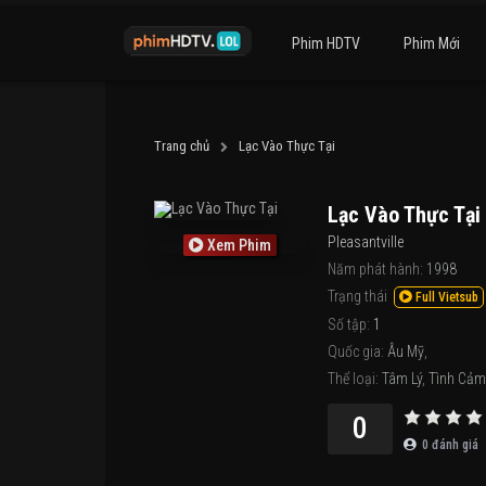
Phim HDTV
Phim Mới
Trang chủ
Lạc Vào Thực Tại
Lạc Vào Thực Tại
Pleasantville
Xem Phim
Năm phát hành:
1998
Trạng thái
Full Vietsub
Số tập:
1
Quốc gia:
Âu Mỹ
,
Thể loại:
Tâm Lý
,
Tình Cảm
0
0
đánh giá