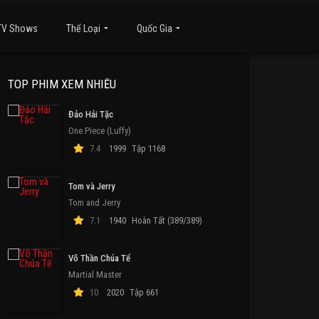
TV Shows
Thể Loại
Quốc Gia
TOP PHIM XEM NHIỀU
Đảo Hải Tặc
One Piece (Luffy)
7.4
1999
Tập 1168
Tom và Jerry
Tom and Jerry
7.1
1940
Hoàn Tất (389/389)
Võ Thần Chúa Tể
Martial Master
10
2020
Tập 661