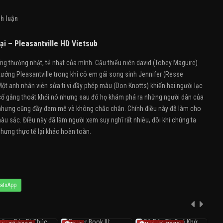
h luận
i – Pleasantville HD Vietsub
ng thường nhật, tẻ nhạt của mình. Cậu thiếu niên david (Tobey Maguire)
tưởng Pleasantville trong khi cô em gái song sinh Jennifer (Resse
ột anh nhân viên sửa ti vi đầy phép màu (Don Knotts) khiến hai người lạc
ọ cố gắng thoát khỏi nó nhưng sau đó họ khám phá ra những người dân của
o, nhưng cũng đầy đam mê và không chắc chắn. Chính điều này đã làm cho
 sắc. Điều này đã làm người xem suy nghĩ rất nhiều, đôi khi chúng ta
ưng thực tế lại khác hoàn toàn.
atsApp