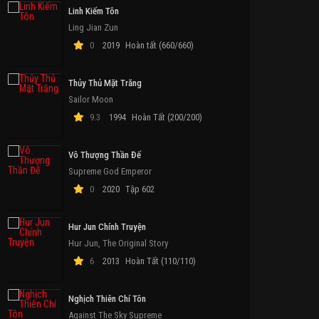
Linh Kiếm Tôn
Ling Jian Zun
0
2019
Hoàn tất (660/660)
Thủy Thủ Mặt Trăng
Sailor Moon
9.3
1994
Hoàn Tất (200/200)
Vô Thượng Thần Đế
Supreme God Emperor
0
2020
Tập 602
Hur Jun Chính Truyện
Hur Jun, The Original Story
6
2013
Hoàn Tất (110/110)
Nghịch Thiên Chí Tôn
Against The Sky Supreme