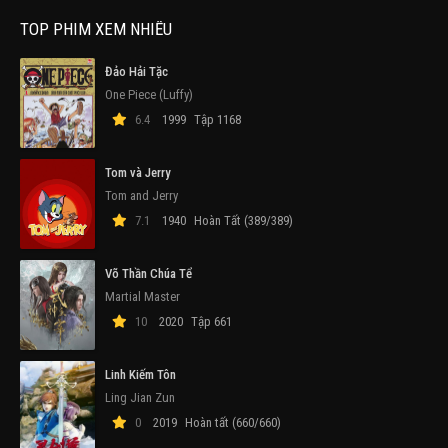
TOP PHIM XEM NHIỀU
Đảo Hải Tặc
One Piece (Luffy)
6.4
1999
Tập 1168
Tom và Jerry
Tom and Jerry
7.1
1940
Hoàn Tất (389/389)
Võ Thần Chúa Tể
Martial Master
10
2020
Tập 661
Linh Kiếm Tôn
Ling Jian Zun
0
2019
Hoàn tất (660/660)