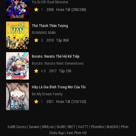
Yu-Gi-Oh! Duel Monster
1
2000
Hoàn Tất (280/280)
Thử Thách Thần Tượng
RUNNING MAN
0
2010
Tập 804
Boruto: Naruto Thế Hệ Kế Tiếp
Boruto: Naruto Next Generations
6.8
2017
Tập 293
Hãy Là Gia Đình Trong Mơ Của Tôi
Be My Dream Family
1
2021
Hoàn Tất (120/120)
Go88 Casino
|
Sunwin
|
MMLive
|
Sin88
|
9BET
|
Vin777
|
PhimMoi
|
MotChill
|
Phim
Chiếu Rạp
|
Xem Phim HD