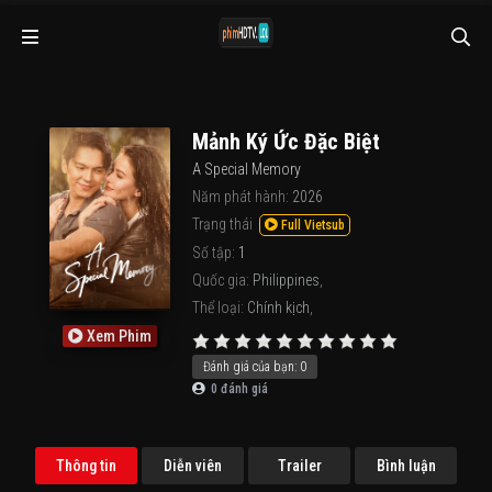
Mảnh Ký Ức Đặc Biệt
A Special Memory
Năm phát hành:
2026
Trạng thái
Full Vietsub
Số tập:
1
Quốc gia:
Philippines
,
Thể loại:
Chính kịch
,
Xem Phim
Đánh giá của bạn:
0
0
đánh giá
Thông tin
Diễn viên
Trailer
Bình luận