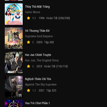
Thủy Thủ Mặt Trăng
Sailor Moon
9.3
1994
Hoàn Tất (200/200)
Vô Thượng Thần Đế
Supreme God Emperor
0
2020
Tập 602
Hur Jun Chính Truyện
Hur Jun, The Original Story
6
2013
Hoàn Tất (110/110)
Nghịch Thiên Chí Tôn
Against The Sky Supreme
1.3
2021
Tập 525
Vua Trò Chơi Phần 1