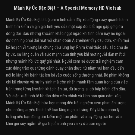
Mảnh Ký Ức Đặc Biệt – A Special Memory HD Vietsub
Mảnh Ký Ức Đặc Biệt là bộ phim tình cảm đầy xúc động xoay quanh hành
trình tìm kiếm và gìn giữ tình yêu của một cặp đôi bất ngờ gặp gỡ giữa
dòng đời. Sau những khoảnh khắc ngọt ngào khi tình cảm nảy nở ngoài
dự định, họ phải đối mặt với chẩn đoán Alzheimer đầy đau đớn, khiến mọi
kế hoạch về tương lai chung đều lung lay. Phim khai thác sâu sắc chủ đề
ký ức, sự lãng quên và sức mạnh của tình yêu khi một người dần mất đi
những mảnh hồi ức quý giá nhất. Người xem sẽ được trải nghiệm cảm
xúc dâng trào qua từng cảnh quay chân thực, từ niềm vui ban đầu đến
nỗi lo lắng khi bệnh tật len lỏi vào cuộc sống thường nhật. Bộ phim không
chỉ kể chuyện về sự hy sinh mà còn nhấn mạnh tầm quan trọng của việc
trân trọng từng khoảnh khắc hiện tại, dù tương lai có bấp bênh đến đâu.
Với diễn xuất tinh tế từ dàn diễn viên chính và kịch bản giàu cảm xúc,
Mảnh Ký Ức Đặc Biệt hứa hẹn mang đến trải nghiệm xem phim ấn tượng
cho những ai yêu thích thể loại lãng mạn bi tráng. Đây là lựa chọn lý
tưởng nếu bạn đang tìm kiếm một tác phẩm vừa lay động trái tim vừa
khơi gợi suy ngẫm về giá trị của tình yêu và ký ức con người.