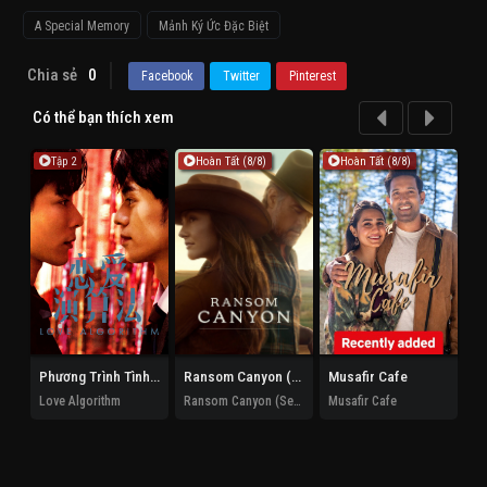
A Special Memory
Mảnh Ký Ức Đặc Biệt
Chia sẻ
0
Facebook
Twitter
Pinterest
Có thể bạn thích xem
Tập 2
Hoàn Tất (8/8)
Hoàn Tất (8/8)
Phương Trình Tình Yêu
Ransom Canyon (Phần 2)
Musafir Cafe
Xu
Love Algorithm
Ransom Canyon (Season 2)
Musafir Cafe