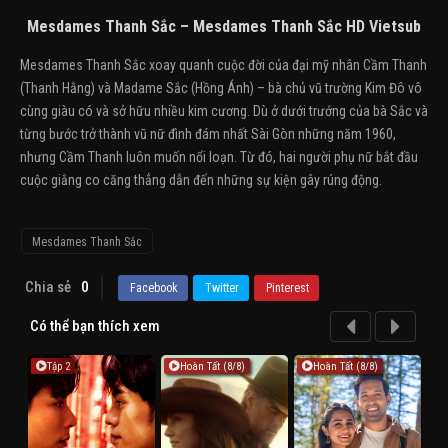
Mesdames Thanh Sắc – Mesdames Thanh Sắc HD Vietsub
Mesdames Thanh Sắc xoay quanh cuộc đời của đại mỹ nhân Cầm Thanh
(Thanh Hằng) và Madame Sắc (Hồng Ánh) – bà chủ vũ trường Kim Đô vô
cùng giàu có và sở hữu nhiều kim cương. Dù ở dưới trướng của bà Sắc và
từng bước trở thành vũ nữ đình đám nhất Sài Gòn những năm 1960,
nhưng Cầm Thanh luôn muốn nổi loạn. Từ đó, hai người phụ nữ bắt đầu
cuộc giằng co căng thẳng dẫn đến những sự kiện gây rúng động.
Mesdames Thanh Sắc
Chia sẻ
0
Facebook
Twitter
Pinterest
Có thể bạn thích xem
Tập 2
Hoàn Tất (8/8)
Hoàn Tất (8/8)