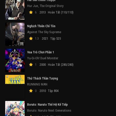
Hur Jun, The Original Story
6
2013
Hoàn Tất (110/110)
Nghịch Thiên Chí Tôn
Against The Sky Supreme
1.3
2021
Tập 525
Vua Trò Chơi Phần 1
Yu-Gi-Oh! Duel Monster
1
2000
Hoàn Tất (280/280)
Thử Thách Thần Tượng
RUNNING MAN
0
2010
Tập 804
Boruto: Naruto Thế Hệ Kế Tiếp
Boruto: Naruto Next Generations