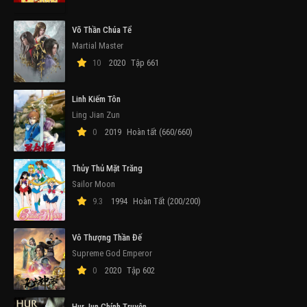
Võ Thần Chúa Tể
Martial Master
10
2020
Tập 661
Linh Kiếm Tôn
Ling Jian Zun
0
2019
Hoàn tất (660/660)
Thủy Thủ Mặt Trăng
Sailor Moon
9.3
1994
Hoàn Tất (200/200)
Vô Thượng Thần Đế
Supreme God Emperor
0
2020
Tập 602
Hur Jun Chính Truyện