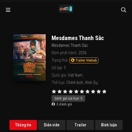
Mesdames Thanh Sắc
Mesdames Thanh Sắc
Năm phát hành:
2026
Trạng thái
Trailer Vietsub
Số tập:
1
Quốc gia:
Việt Nam
,
Thể loại:
Chính kịch
,
Hình Sự
,
Đánh giá của bạn:
0
0
đánh giá
Thông tin
Diễn viên
Trailer
Bình luận