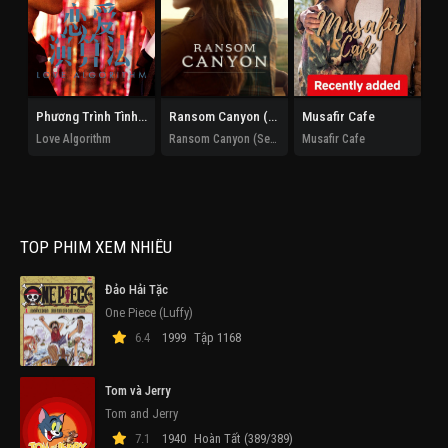
Phương Trình Tình Yêu
Ransom Canyon (Phần 2)
Musafir Cafe
Xu
Love Algorithm
Ransom Canyon (Season 2)
Musafir Cafe
TOP PHIM XEM NHIỀU
Đảo Hải Tặc
One Piece (Luffy)
6.4
1999
Tập 1168
Tom và Jerry
Tom and Jerry
7.1
1940
Hoàn Tất (389/389)