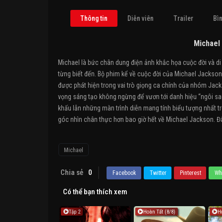
Thông tin
Diễn viên
Trailer
Bìn
Michael
Michael là bức chân dung điện ảnh khắc họa cuộc đời và di
từng biết đến. Bộ phim kể về cuộc đời của Michael Jackson
được phát hiện trong vai trò giọng ca chính của nhóm Jacks
vọng sáng tạo không ngừng để vươn tới danh hiệu “ngôi sao 
khấu lẫn những màn trình diễn mang tính biểu tượng nhất 
góc nhìn chân thực hơn bao giờ hết về Michael Jackson. Đâ
Michael
Chia sẻ
0
Facebook
Twitter
Pinterest
Wh
Có thể bạn thích xem
Tập 2
Hoàn Tất (8/8)
H