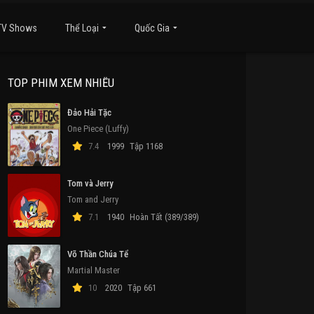
TV Shows
Thể Loại
Quốc Gia
TOP PHIM XEM NHIỀU
Đảo Hải Tặc
One Piece (Luffy)
7.4
1999
Tập 1168
Tom và Jerry
Tom and Jerry
7.1
1940
Hoàn Tất (389/389)
Võ Thần Chúa Tể
Martial Master
10
2020
Tập 661