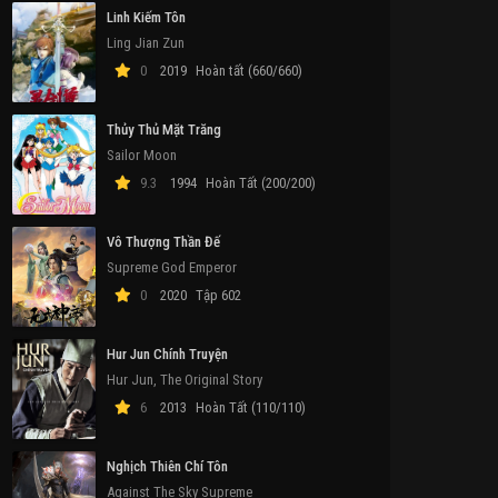
Linh Kiếm Tôn
Ling Jian Zun
0
2019
Hoàn tất (660/660)
Thủy Thủ Mặt Trăng
Sailor Moon
9.3
1994
Hoàn Tất (200/200)
Vô Thượng Thần Đế
Supreme God Emperor
0
2020
Tập 602
Hur Jun Chính Truyện
Hur Jun, The Original Story
6
2013
Hoàn Tất (110/110)
Nghịch Thiên Chí Tôn
ull
Full
Tập 4
T
Against The Sky Supreme