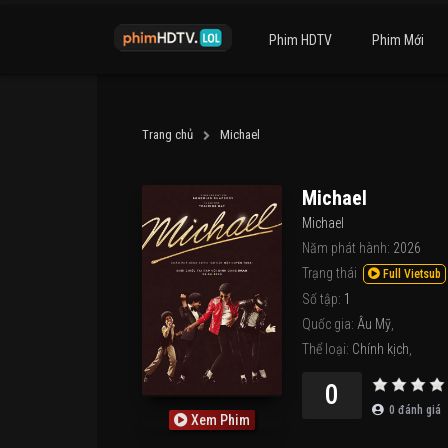
Phim HDTV
Phim Mới
Trang chủ
Michael
Michael
Michael
Năm phát hành:
2026
Trạng thái
Full Vietsub
Số tập:
1
Quốc gia:
Âu Mỹ
,
Thể loại:
Chính kịch
,
0
0
đánh giá
Xem Phim