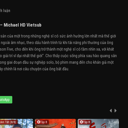
h luận
 – Michael HD Vietsub
 sản của một trong những nghệ sĩ có sức ảnh hưởng lớn nhất mà thế giới
 ngoài âm nhạc, theo dấu hành trình từ khi tài năng phi thường của ông
on Five, cho đến khi ông trở thành một nghệ sĩ có tầm nhìn xa, với khát
giải trí vĩ đại nhất thế giới”. Cho thấy cuộc sống phía sau hào quang sân
trong giai đoạn đầu sự nghiệp solo, bộ phim mang đến cho khán giả một
y chính là nơi câu chuyện của ông bắt đầu.
atsApp
oàn Tất (8/8)
Tập 8
Tập 8
F