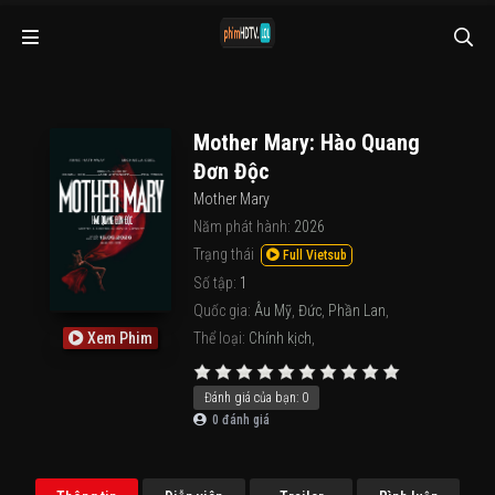
Mother Mary: Hào Quang
Đơn Độc
Mother Mary
Năm phát hành:
2026
Trạng thái
Full Vietsub
Số tập:
1
Quốc gia:
Âu Mỹ
,
Đức
,
Phần Lan
,
Xem Phim
Thể loại:
Chính kịch
,
Đánh giá của bạn:
0
0
đánh giá