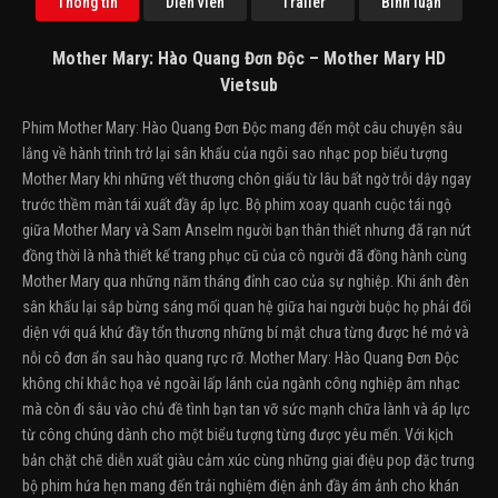
Thông tin
Diễn viên
Trailer
Bình luận
Mother Mary: Hào Quang Đơn Độc – Mother Mary HD
Vietsub
Phim Mother Mary: Hào Quang Đơn Độc mang đến một câu chuyện sâu
lắng về hành trình trở lại sân khấu của ngôi sao nhạc pop biểu tượng
Mother Mary khi những vết thương chôn giấu từ lâu bất ngờ trỗi dậy ngay
trước thềm màn tái xuất đầy áp lực. Bộ phim xoay quanh cuộc tái ngộ
giữa Mother Mary và Sam Anselm người bạn thân thiết nhưng đã rạn nứt
đồng thời là nhà thiết kế trang phục cũ của cô người đã đồng hành cùng
Mother Mary qua những năm tháng đỉnh cao của sự nghiệp. Khi ánh đèn
sân khấu lại sắp bừng sáng mối quan hệ giữa hai người buộc họ phải đối
diện với quá khứ đầy tổn thương những bí mật chưa từng được hé mở và
nỗi cô đơn ẩn sau hào quang rực rỡ. Mother Mary: Hào Quang Đơn Độc
không chỉ khắc họa vẻ ngoài lấp lánh của ngành công nghiệp âm nhạc
mà còn đi sâu vào chủ đề tình bạn tan vỡ sức mạnh chữa lành và áp lực
từ công chúng dành cho một biểu tượng từng được yêu mến. Với kịch
bản chặt chẽ diễn xuất giàu cảm xúc cùng những giai điệu pop đặc trưng
bộ phim hứa hẹn mang đến trải nghiệm điện ảnh đầy ám ảnh cho khán