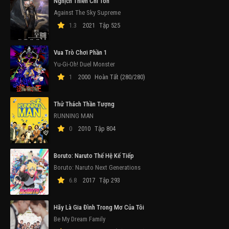
Nghịch Thiên Chí Tôn
Against The Sky Supreme
1.3
2021
Tập 525
Vua Trò Chơi Phần 1
Yu-Gi-Oh! Duel Monster
1
2000
Hoàn Tất (280/280)
Thử Thách Thần Tượng
RUNNING MAN
0
2010
Tập 804
Boruto: Naruto Thế Hệ Kế Tiếp
Boruto: Naruto Next Generations
6.8
2017
Tập 293
Hãy Là Gia Đình Trong Mơ Của Tôi
Be My Dream Family