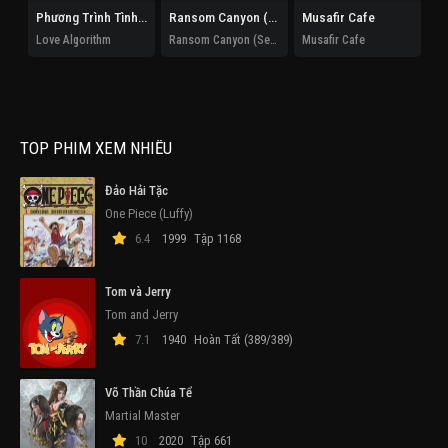
Phương Trình Tình Yêu
Ransom Canyon (Phần 2)
Musafir Cafe
Xu
Love Algorithm
Ransom Canyon (Season 2)
Musafir Cafe
TOP PHIM XEM NHIỀU
Đảo Hải Tặc
One Piece (Luffy)
6.4
1999
Tập 1168
Tom và Jerry
Tom and Jerry
7.1
1940
Hoàn Tất (389/389)
Võ Thần Chúa Tể
Martial Master
10
2020
Tập 661