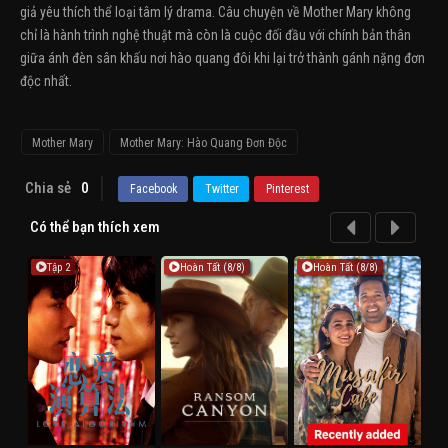
giả yêu thích thể loại tâm lý drama. Câu chuyện về Mother Mary không
chỉ là hành trình nghệ thuật mà còn là cuộc đối đầu với chính bản thân
giữa ánh đèn sân khấu nơi hào quang đôi khi lại trở thành gánh nặng đơn
độc nhất.
Mother Mary
Mother Mary: Hào Quang Đơn Độc
Chia sẻ
0
Facebook
Twitter
Pinterest
Có thể bạn thích xem
Tập 2
Hoàn Tất (8/8)
Hoàn Tất (8/8)