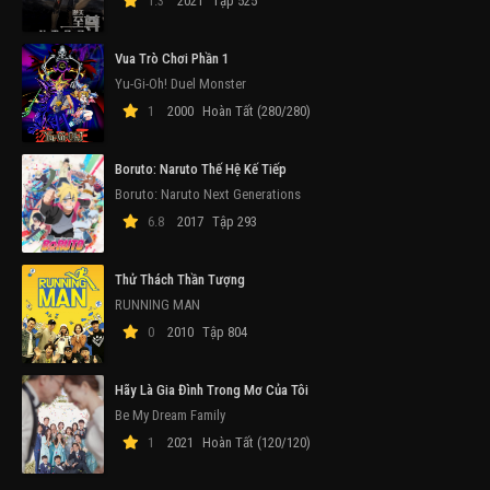
1.3
2021
Tập 525
Vua Trò Chơi Phần 1
Yu-Gi-Oh! Duel Monster
1
2000
Hoàn Tất (280/280)
Boruto: Naruto Thế Hệ Kế Tiếp
Boruto: Naruto Next Generations
6.8
2017
Tập 293
Thử Thách Thần Tượng
RUNNING MAN
0
2010
Tập 804
Hãy Là Gia Đình Trong Mơ Của Tôi
Be My Dream Family
1
2021
Hoàn Tất (120/120)