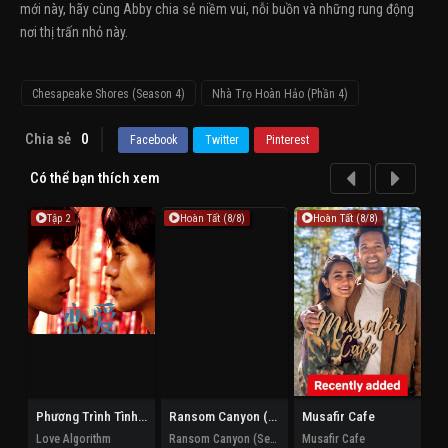
mới này, hãy cùng Abby chia sẻ niềm vui, nỗi buồn và những rung động
nơi thị trấn nhỏ này.
Chesapeake Shores (Season 4)
Nhà Trọ Hoàn Hảo (Phần 4)
Chia sẻ
0
Facebook
Twitter
Pinterest
Có thể bạn thích xem
Tập 2
Hoàn Tất (8/8)
Hoàn Tất (8/8)
Phương Trình Tình Yêu
Ransom Canyon (Phần 2)
Musafir Cafe
Xu
Love Algorithm
Ransom Canyon (Season 2)
Musafir Cafe