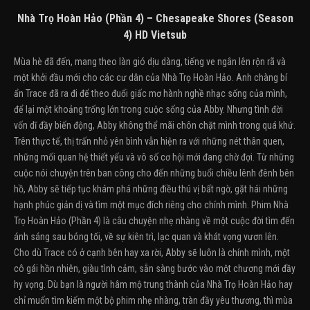
Nhà Trọ Hoàn Hảo (Phần 4) – Chesapeake Shores (Season
4) HD Vietsub
Mùa hè đã đến, mang theo làn gió dịu dàng, tiếng ve ngân lên rộn rã và
một khởi đầu mới cho các cư dân của Nhà Trọ Hoàn Hảo. Anh chàng bí
ẩn Trace đã ra đi để theo đuổi giấc mơ hành nghề nhạc sống của mình,
để lại một khoảng trống lớn trong cuộc sống của Abby. Nhưng tình đời
vốn dĩ đầy biến động, Abby không thể mãi chôn chặt mình trong quá khứ.
Trên thực tế, thị trấn nhỏ yên bình vẫn hiện ra với những nét thân quen,
những mối quan hệ thiết yếu và vô số cơ hội mới đang chờ đợi. Từ những
cuộc nói chuyện trên ban công cho đến những buổi chiều lênh đênh bên
hồ, Abby sẽ tiếp tục khám phá những điều thú vị bất ngờ, gặt hái những
hạnh phúc giản dị và tìm một mục đích riêng cho chính mình. Phim Nhà
Trọ Hoàn Hảo (Phần 4) là câu chuyện nhẹ nhàng về một cuộc đời tìm đến
ánh sáng sau bóng tối, về sự kiên trì, lạc quan và khát vọng vươn lên.
Cho dù Trace có ở cạnh bên hay xa rời, Abby sẽ luôn là chính mình, một
cô gái hồn nhiên, giàu tình cảm, sẵn sàng bước vào một chương mới đầy
hy vọng. Dù bạn là người hâm mộ trung thành của Nhà Trọ Hoàn Hảo hay
chỉ muốn tìm kiếm một bộ phim nhẹ nhàng, tràn đầy yêu thương, thì mùa