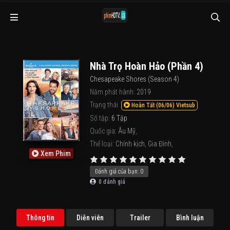
Nhà Trọ Hoàn Hảo (Phần 4)
Chesapeake Shores (Season 4)
Năm phát hành:
2019
Trạng thái
Hoàn Tất (06/06) Vietsub
Số tập:
6 Tập
Quốc gia:
Âu Mỹ
,
Thể loại:
Chính kịch
,
Gia Đình
,
Xem Phim
Đánh giá của bạn:
0
0
đánh giá
Thông tin
Diễn viên
Trailer
Bình luận