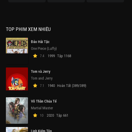
TOP PHIM XEM NHIỀU
Đảo Hải Tặc
One Piece (Luffy)
7.4
1999
Tập 1168
Tom và Jerry
Tom and Jerry
7.1
1940
Hoàn Tất (389/389)
Võ Thần Chúa Tể
Martial Master
10
2020
Tập 661
Linh Kiếm Tôn