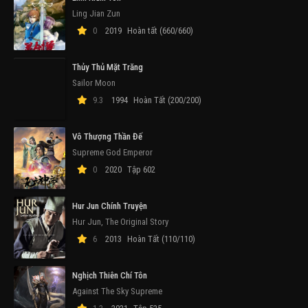
Ling Jian Zun
0
2019
Hoàn tất (660/660)
Thủy Thủ Mặt Trăng
Sailor Moon
9.3
1994
Hoàn Tất (200/200)
Vô Thượng Thần Đế
Supreme God Emperor
0
2020
Tập 602
Hur Jun Chính Truyện
Hur Jun, The Original Story
6
2013
Hoàn Tất (110/110)
Nghịch Thiên Chí Tôn
Against The Sky Supreme