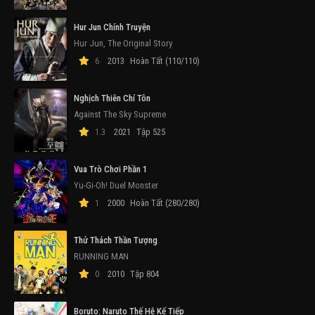
Hur Jun Chính Truyện
Hur Jun, The Original Story
6
2013
Hoàn Tất (110/110)
Nghịch Thiên Chí Tôn
Against The Sky Supreme
1.3
2021
Tập 525
Vua Trò Chơi Phần 1
Yu-Gi-Oh! Duel Monster
1
2000
Hoàn Tất (280/280)
Thử Thách Thần Tượng
RUNNING MAN
0
2010
Tập 804
Boruto: Naruto Thế Hệ Kế Tiếp