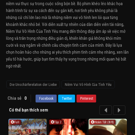
niềm vui thực sự trong cuộc sống bộn bề. Bộ phim khéo léo khắc họa
hành trình từ sự xa cách đến sự gắn kết, nơi tình yêu không phải là
những cử chỉ lớn lao mà là những niềm vui vô hình len lỏi qua từng
khoảnh khắc nhỏ bé. Với diễn xuất tự nhiên của dàn diễn viên tài năng,
Niềm Vui Vô Hình Của Tình Yêu mang đến thông điệp ấm áp về việc mở
lòng và trân trọng những điều giản dị, khiến khán giả không khỏi mỉm
cười và suy ngẫm về chính câu chuyện tình cảm của mình. Đây là lựa
chọn hoàn hảo cho những ai yêu thích phim tình cảm nhẹ nhàng, xen lẫn
yếu tố hài hước, giúp bạn tìm thấy hy vọng trong những mối quan hệ bất
ngờ nhất.
Die Unschärferelation der Liebe
Niềm Vui Vô Hình Của Tình Yêu
Chia sẻ
0
Facebook
Twitter
Pinterest
Có thể bạn thích xem
Full
Tập 2
Hoàn Tất (8/8)