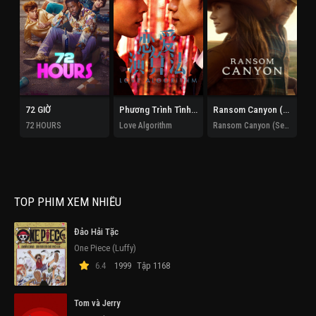
72 GIỜ
Phương Trình Tình Yêu
Ransom Canyon (Phần 2)
Mu
72 HOURS
Love Algorithm
Ransom Canyon (Season 2)
Mu
TOP PHIM XEM NHIỀU
Đảo Hải Tặc
One Piece (Luffy)
6.4
1999
Tập 1168
Tom và Jerry