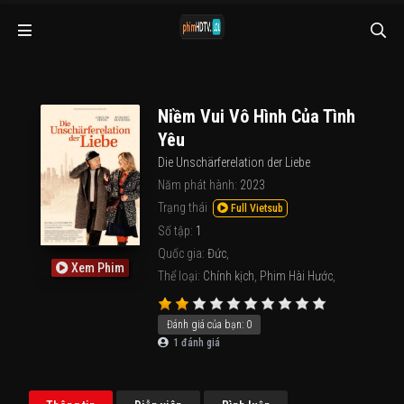
Niềm Vui Vô Hình Của Tình
Yêu
Die Unschärferelation der Liebe
Năm phát hành:
2023
Trạng thái
Full Vietsub
Số tập:
1
Quốc gia:
Đức
,
Xem Phim
Thể loại:
Chính kịch
,
Phim Hài Hước
,
Đánh giá của bạn:
0
1
đánh giá