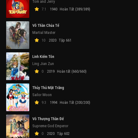
Tom and Jerry
7.1
1940
Hoàn Tất (389/389)
Võ Thần Chúa Tể
Martial Master
10
2020
Tập 661
Linh Kiếm Tôn
Ling Jian Zun
0
2019
Hoàn tất (660/660)
Thủy Thủ Mặt Trăng
Sailor Moon
9.3
1994
Hoàn Tất (200/200)
Vô Thượng Thần Đế
Supreme God Emperor
0
2020
Tập 602