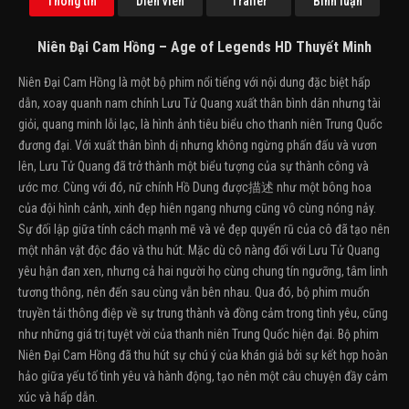
Thông tin
Diễn viên
Trailer
Bình luận
Niên Đại Cam Hồng – Age of Legends HD Thuyết Minh
Niên Đại Cam Hồng là một bộ phim nổi tiếng với nội dung đặc biệt hấp
dẫn, xoay quanh nam chính Lưu Tử Quang xuất thân bình dân nhưng tài
giỏi, quang minh lỗi lạc, là hình ảnh tiêu biểu cho thanh niên Trung Quốc
đương đại. Với xuất thân bình dị nhưng không ngừng phấn đấu và vươn
lên, Lưu Tử Quang đã trở thành một biểu tượng của sự thành công và
ước mơ. Cùng với đó, nữ chính Hồ Dung được描述 như một bông hoa
của đội hình cảnh, xinh đẹp hiên ngang nhưng cũng vô cùng nóng nảy.
Sự đối lập giữa tính cách mạnh mẽ và vẻ đẹp quyến rũ của cô đã tạo nên
một nhân vật độc đáo và thu hút. Mặc dù cô nàng đối với Lưu Tử Quang
yêu hận đan xen, nhưng cả hai người họ cùng chung tín ngưỡng, tâm linh
tương thông, nên đến sau cùng vẫn bên nhau. Qua đó, bộ phim muốn
truyền tải thông điệp về sự trung thành và đồng cảm trong tình yêu, cũng
như những giá trị tuyệt vời của thanh niên Trung Quốc hiện đại. Bộ phim
Niên Đại Cam Hồng đã thu hút sự chú ý của khán giả bởi sự kết hợp hoàn
hảo giữa yếu tố tình yêu và hành động, tạo nên một câu chuyện đầy cảm
xúc và hấp dẫn.