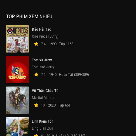
TOP PHIM XEM NHIỀU
Đảo Hải Tặc
One Piece (Luffy)
7.4
1999
Tập 1168
Tom và Jerry
Tom and Jerry
7.1
1940
Hoàn Tất (389/389)
Võ Thần Chúa Tể
Martial Master
10
2020
Tập 661
Linh Kiếm Tôn
Ling Jian Zun
0
2019
Hoàn tất (660/660)