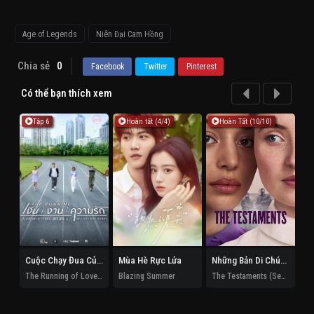
Age of Legends
Niên Đại Cam Hồng
Chia sẻ
0
Facebook
Twitter
Pinterest
Có thể bạn thích xem
Tập 6
Hoàn tất (4/4)
Hoàn Tất (10/10)
Cuộc Chạy Đua Của Tình Và Tiền
Mùa Hè Rực Lửa
Những Bản Di Chúc (Phần 1)
The Running of Love and Money
Blazing Summer
The Testaments (Season 1)