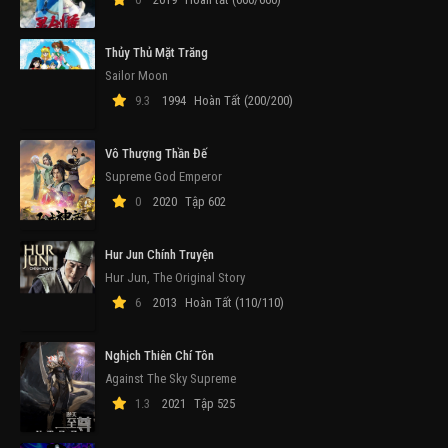
Thủy Thủ Mặt Trăng
Sailor Moon
9.3
1994
Hoàn Tất (200/200)
Vô Thượng Thần Đế
Supreme God Emperor
0
2020
Tập 602
Hur Jun Chính Truyện
Hur Jun, The Original Story
6
2013
Hoàn Tất (110/110)
Nghịch Thiên Chí Tôn
Against The Sky Supreme
1.3
2021
Tập 525