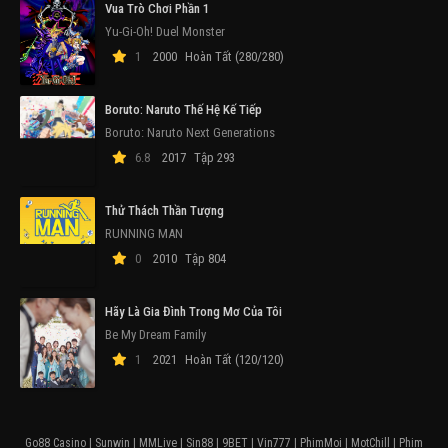
Vua Trò Chơi Phần 1
Yu-Gi-Oh! Duel Monster
1
2000
Hoàn Tất (280/280)
Boruto: Naruto Thế Hệ Kế Tiếp
Boruto: Naruto Next Generations
6.8
2017
Tập 293
Thử Thách Thần Tượng
RUNNING MAN
0
2010
Tập 804
Hãy Là Gia Đình Trong Mơ Của Tôi
Be My Dream Family
1
2021
Hoàn Tất (120/120)
Go88 Casino
|
Sunwin
|
MMLive
|
Sin88
|
9BET
|
Vin777
|
PhimMoi
|
MotChill
|
Phim