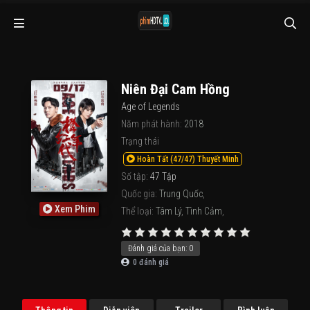
Niên Đại Cam Hồng
Age of Legends
Năm phát hành:
2018
Trạng thái
Hoàn Tất (47/47) Thuyết Minh
Số tập:
47 Tập
Quốc gia:
Trung Quốc
,
Xem Phim
Thể loại:
Tâm Lý
,
Tình Cảm
,
Đánh giá của bạn:
0
0
đánh giá