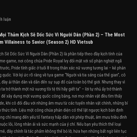
h luận
ọi Thảm Kịch Sẽ Dốc Sức Vì Người Dân (Phần 2) – The Most
m Villainess to Savior (Season 2) HD Vietsub
Sẽ Dốc Sức Vì Người Dân (Phần 2) là phần tiếp theo đầy kịch tính của
me-game, nơi công chúa Pride Royal Ivy đối mặt với số phận nghiệt ngã
rước, Pride tỉnh giấc ở tuổi 8 trong thân xác nữ vương tương lai – kẻ phản
quốc. Với ký ức rõ ràng về tựa game “Người và tia sáng của thế gian”, cô
, đày ải thần dân và dẫn đến sự sụp đổ của toàn bộ thế giới. Nhưng thay vì
ta trở thành một nữ vương tồi tệ thì hãy giết ta” – lời tự nhủ ấy trở thành
ếp để xây dựng một vương quốc công bằng, nơi mọi nhân vật đều tìm thấy
ide, khi cô đối đầu với những âm mưu từ các tuyến nhân vật chính, những bí
 thức tỉnh. Liệu một công chúa phản diện có thể lật ngược kịch bản định
ng chỉ mang đến yếu tố fantasy hấp dẫn với phép thuật, âm mưu triều đình
c lỗi, lòng nhân ái và sức mạnh của ý chí. Nếu bạn yêu thích thể loại
, đây chính là tác phẩm không thể bỏ lỡ, hứa hẹn những bất ngờ liên tục