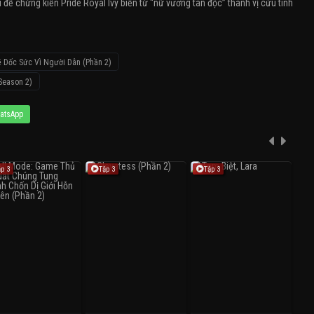
i để chứng kiến Pride Royal Ivy biến từ “nữ vương tàn độc” thành vị cứu tinh
 Dốc Sức Vì Người Dân (Phần 2)
(Season 2)
atsApp
ập 3
Tập 3
Tập 3
T