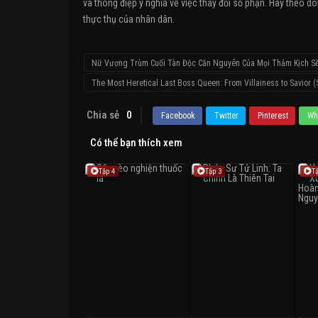
và thông điệp ý nghĩa về việc thay đổi số phận. Hãy theo dõ
thực thụ của nhân dân.
Nữ Vương Trùm Cuối Tàn Độc Căn Nguyên Của Mọi Thảm Kịch Sẽ
The Most Heretical Last Boss Queen: From Villainess to Savior 
Chia sẻ
0
Facebook
Twitter
Pinterest
Wh
Có thể bạn thích xem
Tập 4
Tập 3
T