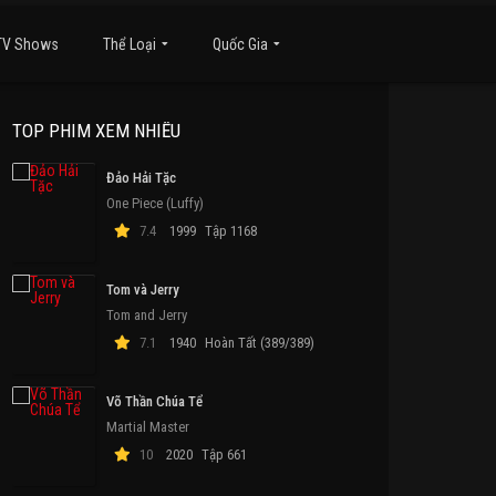
TV Shows
Thể Loại
Quốc Gia
TOP PHIM XEM NHIỀU
Đảo Hải Tặc
One Piece (Luffy)
7.4
1999
Tập 1168
Tom và Jerry
Tom and Jerry
7.1
1940
Hoàn Tất (389/389)
Võ Thần Chúa Tể
Martial Master
10
2020
Tập 661