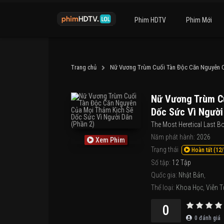
Phim HDTV
Phim Mới
Trang chủ
Nữ Vương Trùm Cuối Tàn Độc Căn Nguyên Củ
Nữ Vương Trùm Cu
Dốc Sức Vì Người
The Most Heretical Last B
Năm phát hành:
2026
Xem Phim
Trạng thái
Hoàn tất (12/
Số tập:
12 Tập
Quốc gia:
Nhật Bản
,
Thể loại:
Khoa Học
,
Viễn 
0
0
đánh giá