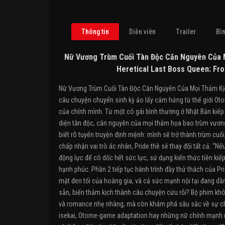
Thông tin
Diễn viên
Trailer
Bìn
Nữ Vương Trùm Cuối Tàn Độc Căn Nguyên Của M
Heretical Last Boss Queen: Fro
Nữ Vương Trùm Cuối Tàn Độc Căn Nguyên Của Mọi Thảm Kịch 
câu chuyện chuyển sinh kỳ ảo lấy cảm hứng từ thế giới Oto
của chính mình. Từ một cô gái bình thường ở Nhật Bản kiếp t
diện tàn độc, căn nguyên của mọi thảm họa bao trùm vương 
biết rõ tuyến truyện định mệnh: mình sẽ trở thành trùm cuối
chấp nhận vai trò ác nhân, Pride thề sẽ thay đổi tất cả. “Nếu 
động lực để cô dốc hết sức lực, sử dụng kiến thức tiền ki
hạnh phúc. Phần 2 tiếp tục hành trình đầy thử thách của Pr
mật đen tối của hoàng gia, và cả sức mạnh nội tại đang dần
sẵn, biến thảm kịch thành câu chuyện cứu rỗi? Bộ phim khô
và romance nhẹ nhàng, mà còn khám phá sâu sắc về sự chuộ
isekai, Otome-game adaptation hay những nữ chính mạnh mẽ