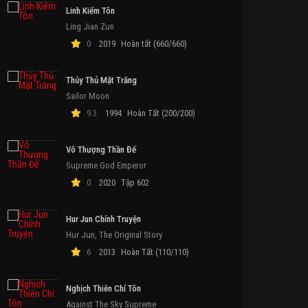
Linh Kiếm Tôn
Ling Jian Zun
0
2019
Hoàn tất (660/660)
Thủy Thủ Mặt Trăng
Sailor Moon
9.3
1994
Hoàn Tất (200/200)
Vô Thượng Thần Đế
Supreme God Emperor
0
2020
Tập 602
Hur Jun Chính Truyện
Hur Jun, The Original Story
6
2013
Hoàn Tất (110/110)
Nghịch Thiên Chí Tôn
Against The Sky Supreme