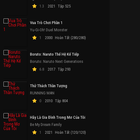
1.3
2021
Tập 525
Vua Trò Chơi Phần 1
Yu-Gi-Oh! Duel Monster
1
2000
Hoàn Tất (280/280)
Boruto: Naruto Thế Hệ Kế Tiếp
Boruto: Naruto Next Generations
6.8
2017
Tập 293
ập 3
Tập 2
Tập 1
T
Thử Thách Thần Tượng
RUNNING MAN
0
2010
Tập 804
Hãy Là Gia Đình Trong Mơ Của Tôi
Be My Dream Family
1
2021
Hoàn Tất (120/120)