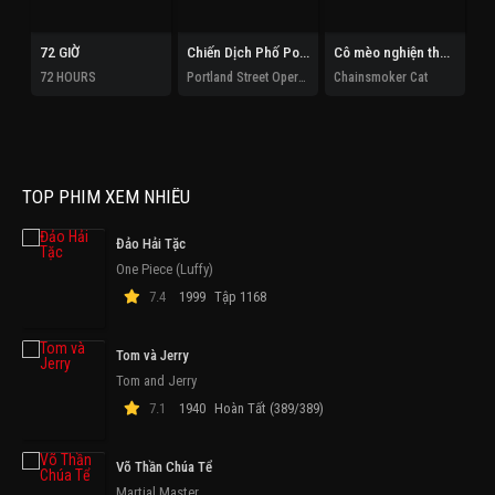
72 GIỜ
Chiến Dịch Phố Portland
Cô mèo nghiện thuốc lá
72 HOURS
Portland Street Operation
Chainsmoker Cat
TOP PHIM XEM NHIỀU
Đảo Hải Tặc
One Piece (Luffy)
7.4
1999
Tập 1168
Tom và Jerry
Tom and Jerry
7.1
1940
Hoàn Tất (389/389)
Võ Thần Chúa Tể
Martial Master