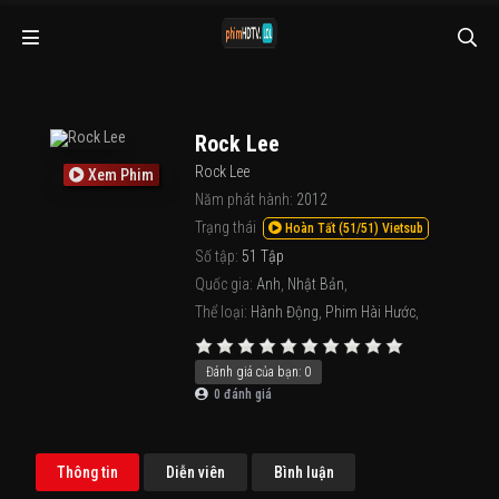
Rock Lee
Rock Lee
Xem Phim
Năm phát hành:
2012
Trạng thái
Hoàn Tất (51/51) Vietsub
Số tập:
51 Tập
Quốc gia:
Anh
,
Nhật Bản
,
Thể loại:
Hành Động
,
Phim Hài Hước
,
Đánh giá của bạn:
0
0
đánh giá
Thông tin
Diễn viên
Bình luận