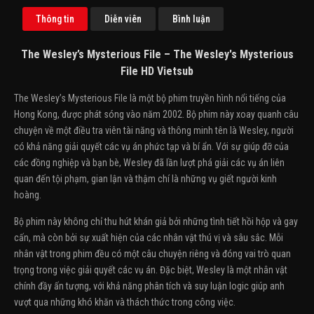
Thông tin
Diễn viên
Bình luận
The Wesley’s Mysterious File – The Wesley's Mysterious
File HD Vietsub
The Wesley’s Mysterious File là một bộ phim truyền hình nổi tiếng của
Hong Kong, được phát sóng vào năm 2002. Bộ phim này xoay quanh câu
chuyện về một điều tra viên tài năng và thông minh tên là Wesley, người
có khả năng giải quyết các vụ án phức tạp và bí ẩn. Với sự giúp đỡ của
các đồng nghiệp và bạn bè, Wesley đã lần lượt phá giải các vụ án liên
quan đến tội phạm, gian lận và thậm chí là những vụ giết người kinh
hoàng.
Bộ phim này không chỉ thu hút khán giả bởi những tình tiết hồi hộp và gay
cấn, mà còn bởi sự xuất hiện của các nhân vật thú vị và sâu sắc. Mỗi
nhân vật trong phim đều có một câu chuyện riêng và đóng vai trò quan
trọng trong việc giải quyết các vụ án. Đặc biệt, Wesley là một nhân vật
chính đầy ấn tượng, với khả năng phân tích và suy luận logic giúp anh
vượt qua những khó khăn và thách thức trong công việc.