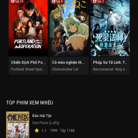
Tập 14
Tập 4
Tập 3
Chiến Dịch Phố Portland
Cô mèo nghiện thuốc lá
Pháp Sư Tử Linh: Ta Chính Là Thiên Tai
Portland Street Operation
Chainsmoker Cat
Necromancer: King of the Scourge
TOP PHIM XEM NHIỀU
Đảo Hải Tặc
One Piece (Luffy)
6.4
1999
Tập 1168