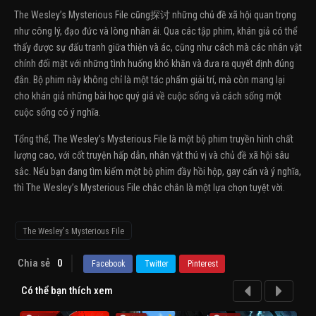
The Wesley’s Mysterious File cũng探讨 những chủ đề xã hội quan trọng
như công lý, đạo đức và lòng nhân ái. Qua các tập phim, khán giả có thể
thấy được sự đấu tranh giữa thiện và ác, cũng như cách mà các nhân vật
chính đối mặt với những tình huống khó khăn và đưa ra quyết định đúng
đắn. Bộ phim này không chỉ là một tác phẩm giải trí, mà còn mang lại
cho khán giả những bài học quý giá về cuộc sống và cách sống một
cuộc sống có ý nghĩa.
Tổng thể, The Wesley’s Mysterious File là một bộ phim truyền hình chất
lượng cao, với cốt truyện hấp dẫn, nhân vật thú vị và chủ đề xã hội sâu
sắc. Nếu bạn đang tìm kiếm một bộ phim đầy hồi hộp, gay cấn và ý nghĩa,
thì The Wesley’s Mysterious File chắc chắn là một lựa chọn tuyệt vời.
The Wesley's Mysterious File
Chia sẻ
0
Facebook
Twitter
Pinterest
Có thể bạn thích xem