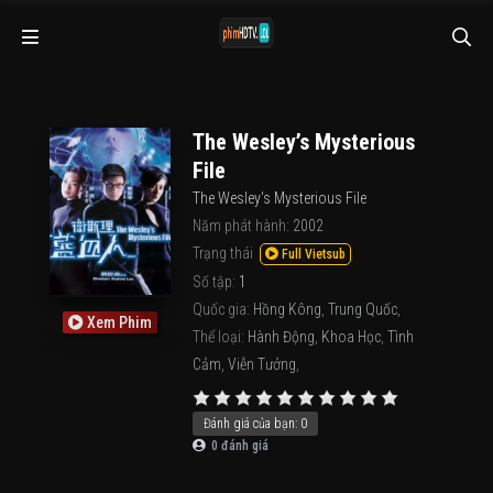
The Wesley’s Mysterious
File
The Wesley's Mysterious File
Năm phát hành:
2002
Trạng thái
Full Vietsub
Số tập:
1
Quốc gia:
Hồng Kông
,
Trung Quốc
,
Xem Phim
Thể loại:
Hành Động
,
Khoa Học
,
Tình
Cảm
,
Viễn Tưởng
,
Đánh giá của bạn:
0
0
đánh giá