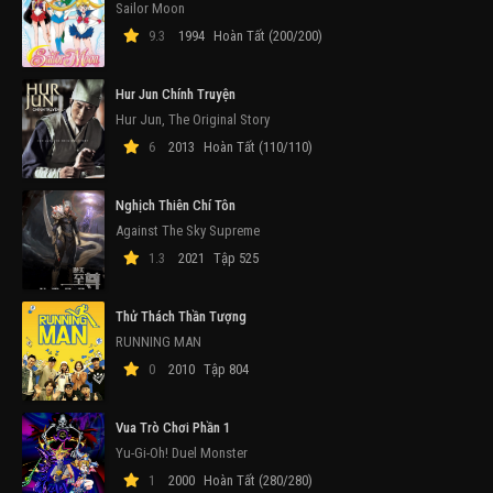
Sailor Moon
9.3
1994
Hoàn Tất (200/200)
Hur Jun Chính Truyện
Hur Jun, The Original Story
6
2013
Hoàn Tất (110/110)
Nghịch Thiên Chí Tôn
Against The Sky Supreme
1.3
2021
Tập 525
Thử Thách Thần Tượng
RUNNING MAN
0
2010
Tập 804
Vua Trò Chơi Phần 1
Yu-Gi-Oh! Duel Monster
1
2000
Hoàn Tất (280/280)