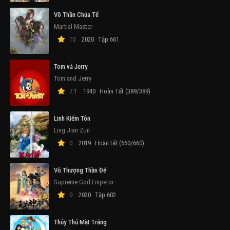
Võ Thần Chúa Tể
Martial Master
10
2020
Tập 661
Tom và Jerry
Tom and Jerry
7.1
1940
Hoàn Tất (389/389)
Linh Kiếm Tôn
Ling Jian Zun
0
2019
Hoàn tất (660/660)
Vô Thượng Thần Đế
Supreme God Emperor
0
2020
Tập 602
Thủy Thủ Mặt Trăng