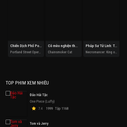
Chiến Dịch Phố Portland
Cô mèo nghiện thuốc lá
Pháp Sư Tử Linh: Ta Chính Là Thiên Tai
Portland Street Operation
Chainsmoker Cat
Necromancer: King of the Scourge
TOP PHIM XEM NHIỀU
Đảo Hải Tặc
One Piece (Luffy)
7.4
1999
Tập 1168
Tom và Jerry