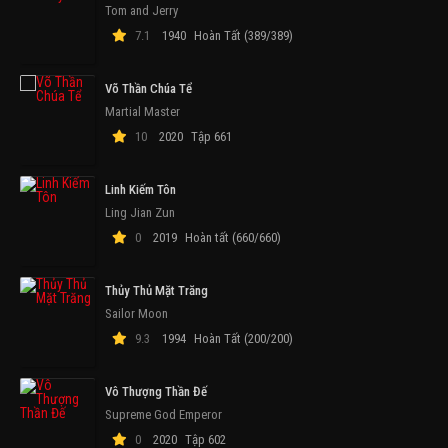
Tom and Jerry
7.1
1940
Hoàn Tất (389/389)
Võ Thần Chúa Tể
Martial Master
10
2020
Tập 661
Linh Kiếm Tôn
Ling Jian Zun
0
2019
Hoàn tất (660/660)
Thủy Thủ Mặt Trăng
Sailor Moon
9.3
1994
Hoàn Tất (200/200)
Vô Thượng Thần Đế
Supreme God Emperor
0
2020
Tập 602