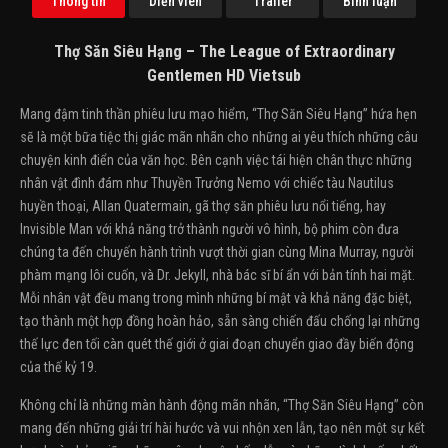
Thông tin
Diễn viên
Trailer
Bình luận
Thợ Săn Siêu Hạng – The League of Extraordinary
Gentlemen HD Vietsub
Mang đậm tinh thần phiêu lưu mạo hiểm, “Thợ Săn Siêu Hạng” hứa hẹn
sẽ là một bữa tiệc thị giác mãn nhãn cho những ai yêu thích những câu
chuyện kinh điển của văn học. Bên cạnh việc tái hiện chân thực những
nhân vật đình đám như Thuyền Trưởng Nemo với chiếc tàu Nautilus
huyền thoại, Allan Quatermain, gã thợ săn phiêu lưu nổi tiếng, hay
Invisible Man với khả năng trở thành người vô hình, bộ phim còn đưa
chúng ta đến chuyến hành trình vượt thời gian cùng Mina Murray, người
phàm mạng lôi cuốn, và Dr. Jekyll, nhà bác sĩ bí ẩn với bản tính hai mặt.
Mỗi nhân vật đều mang trong mình những bí mật và khả năng đặc biệt,
tạo thành một hợp đồng hoàn hảo, sẵn sàng chiến đấu chống lại những
thế lực đen tối càn quét thế giới ở giai đoạn chuyển giao đầy biến động
của thế kỷ 19.
Không chỉ là những màn hành động mãn nhãn, “Thợ Săn Siêu Hạng” còn
mang đến những giải trí hài hước và vui nhộn xen lẫn, tạo nên một sự kết