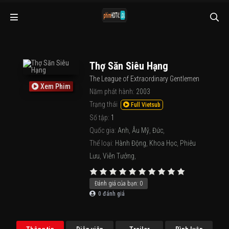
Thợ Săn Siêu Hạng
The League of Extraordinary Gentlemen
Xem Phim
Năm phát hành:
2003
Trạng thái
Full Vietsub
Số tập:
1
Quốc gia:
Anh
,
Âu Mỹ
,
Đức
,
Thể loại:
Hành Động
,
Khoa Học
,
Phiêu
Lưu
,
Viễn Tưởng
,
Đánh giá của bạn:
0
0
đánh giá