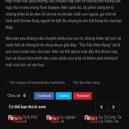
hợp hoàn hảo giữa những câu chuyện hấp dẫn và những tình huống bất
ngờ, thú vị như trong Tom Sawyer. Bên cạnh đó, bộ phim cũng hé lộ
những phần bí ẩn đen tối và ma mị về bản chất con người, gợi nhớ về
hình ảnh Dorian Gray, người trẻ bất lão nhưng bị ám bởi bóng tối của bản
thân.
Nếu bạn yêu những câu chuyện phiêu lưu rực rỡ, những nhân vật lịch sử
cuốn hút và những bí ẩn chưa được giải đáp, “Thợ Săn Siêu Hạng” sẽ là
lựa chọn hoàn hảo cho bạn. Đến với thế giới bí mật đầy thử thách này,
bạn sẽ được hòa mình vào cuộc phiêu lưu ly kỳ và khám phá những bí
mật của lịch sử văn học.
The League of Extraordinary Gentlemen
Thợ Săn Siêu Hạng
Chia sẻ
0
Facebook
Twitter
Pinterest
Có thể bạn thích xem
Tập 14
Tập 4
Tập 3