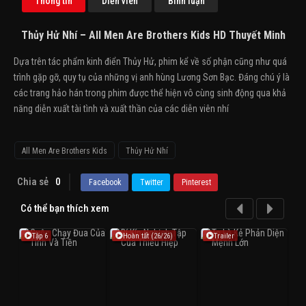
Thông tin
Diễn viên
Bình luận
Thủy Hử Nhí – All Men Are Brothers Kids HD Thuyết Minh
Dựa trên tác phẩm kinh điển Thủy Hử, phim kể về số phận cũng như quá
trình gặp gỡ, quy tụ của những vị anh hùng Lương Sơn Bạc. Đáng chú ý là
các trang hảo hán trong phim được thể hiện vô cùng sinh động qua khả
năng diễn xuất tài tình và xuất thần của các diễn viên nhí
All Men Are Brothers Kids
Thủy Hử Nhí
Chia sẻ
0
Facebook
Twitter
Pinterest
Có thể bạn thích xem
Tập 6
Hoàn tất (26/26)
Trailer