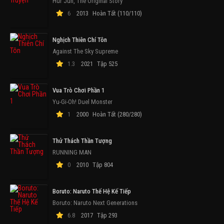
Hur Jun, The Original Story
6
2013
Hoàn Tất (110/110)
Nghịch Thiên Chí Tôn
Against The Sky Supreme
1.3
2021
Tập 525
Vua Trò Chơi Phần 1
Yu-Gi-Oh! Duel Monster
1
2000
Hoàn Tất (280/280)
Thử Thách Thần Tượng
RUNNING MAN
0
2010
Tập 804
Boruto: Naruto Thế Hệ Kế Tiếp
Boruto: Naruto Next Generations
6.8
2017
Tập 293