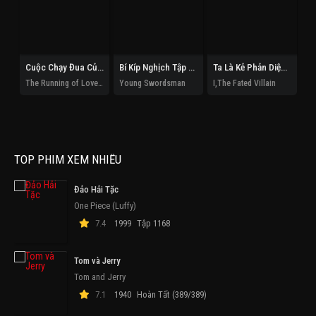
Cuộc Chạy Đua Của Tình Và Tiền
Bí Kíp Nghịch Tập Của Thiếu Hiệp
Ta Là Kẻ Phản Diện Mệnh Lớn
The Running of Love and Money
Young Swordsman
I,The Fated Villain
TOP PHIM XEM NHIỀU
Đảo Hải Tặc
One Piece (Luffy)
7.4
1999
Tập 1168
Tom và Jerry
Tom and Jerry
7.1
1940
Hoàn Tất (389/389)