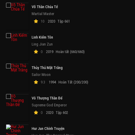
Võ Thần Chúa Tể
Martial Master
10
2020
Tập 661
Linh Kiếm Tôn
Ling Jian Zun
0
2019
Hoàn tất (660/660)
Thủy Thủ Mặt Trăng
Sailor Moon
9.3
1994
Hoàn Tất (200/200)
Vô Thượng Thần Đế
Supreme God Emperor
0
2020
Tập 602
Hur Jun Chính Truyện