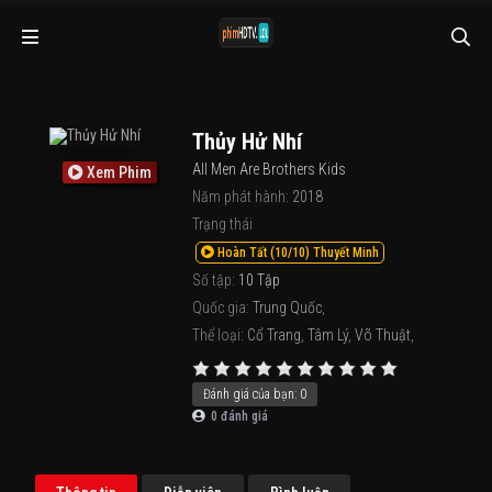
Thủy Hử Nhí
All Men Are Brothers Kids
Xem Phim
Năm phát hành:
2018
Trạng thái
Hoàn Tất (10/10) Thuyết Minh
Số tập:
10 Tập
Quốc gia:
Trung Quốc
,
Thể loại:
Cổ Trang
,
Tâm Lý
,
Võ Thuật
,
Đánh giá của bạn:
0
0
đánh giá