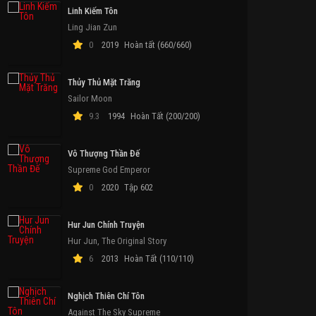
Linh Kiếm Tôn
Ling Jian Zun
0
2019
Hoàn tất (660/660)
Thủy Thủ Mặt Trăng
Sailor Moon
9.3
1994
Hoàn Tất (200/200)
Vô Thượng Thần Đế
Supreme God Emperor
0
2020
Tập 602
Hur Jun Chính Truyện
Hur Jun, The Original Story
6
2013
Hoàn Tất (110/110)
Nghịch Thiên Chí Tôn
Against The Sky Supreme