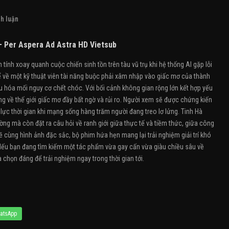
h luận
 Per Aspera Ad Astra HD Vietsub
ính xoay quanh cuộc chiến sinh tồn trên tàu vũ trụ khi hệ thống AI gặp lỗi
 về một kỹ thuật viên tài năng buộc phải xâm nhập vào giấc mơ của thành
 hóa mối nguy cơ chết chóc. Với bối cảnh không gian rộng lớn kết hợp yếu
 về thế giới giấc mơ đầy bất ngờ và rủi ro. Người xem sẽ được chứng kiến
 lực thời gian khi mạng sống hàng trăm người đang treo lơ lửng. Tinh Hà
ng mà còn đặt ra câu hỏi về ranh giới giữa thực tế và tiềm thức, giữa công
 cùng hình ảnh đặc sắc, bộ phim hứa hẹn mang lại trải nghiệm giải trí khó
. Nếu bạn đang tìm kiếm một tác phẩm vừa gay cấn vừa giàu chiều sâu về
chọn đáng để trải nghiệm ngay trong thời gian tới.
atsApp