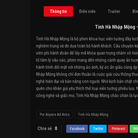
Thông tin
Diễn viên
Trailer
Bìn
Tinh Hà Nhập Mộng –
Tinh Hà Nhập Mộng là bộ phim khoa học viễn tưởng đầy kịch t
nghiêm trọng và đe dọa toàn bộ hành khách. Câu chuyện kể
viên phi hành đoàn để lấy mã khóa quan trọng nhằm vô hiệu
tố tâm lý sâu sắc, phim mang đến những cảnh quay ấn tượng
hành trình đối mặt với những ảo ảnh, ký ức ẩn giấu cùng áp
Nhập Mộng không chỉ đơn thuần là cuộc giải cứu thông thườ
nghệ hiện đại và bản năng con người. Nhờ kịch bản chặt chẽ
quên cho khán giả yêu thích thể loại viễn tưởng phiêu lưu
công nghệ và giấc mơ, Tinh Hà Nhập Mộng chắc chắn là lựa 
Per Aspera Ad Astra
Tinh Hà Nhập Mộng
Chia sẻ
0
Facebook
Twitter
Pinterest
Wh