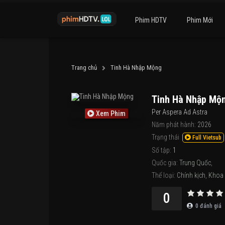
Phim HDTV
Phim Mới
Trang chủ
Tinh Hà Nhập Mộng
Tinh Hà Nhập Mộ
Per Aspera Ad Astra
Xem Phim
Năm phát hành:
2026
Trạng thái
Full Vietsub
Số tập:
1
Quốc gia:
Trung Quốc
,
Thể loại:
Chính kịch
,
Khoa
0
0
đánh giá