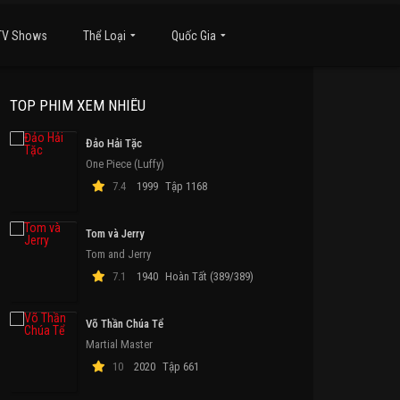
TV Shows
Thể Loại
Quốc Gia
TOP PHIM XEM NHIỀU
Đảo Hải Tặc
One Piece (Luffy)
7.4
1999
Tập 1168
Tom và Jerry
Tom and Jerry
7.1
1940
Hoàn Tất (389/389)
Võ Thần Chúa Tể
Martial Master
10
2020
Tập 661