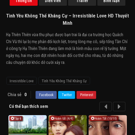
Thông tin
Diễn viên
Trailer
Bình luận
Tình Yêu Không Thể Kháng Cự – Irresistible Love HD Thuyết
Minh
Hạ Thiên Thiên vừa thu phục được bạn trai là đại ca trường học Quách
Chi Vũ thì lại bị mẹ phản đối kịch liệt, trong lòng mẹ cô, sếp tổng Tần Chí
ở công ty Hạ Thiên Thiên đang làm mới là hình mẫu con rể lý tưởng. Một
ngày nọ, hai mẹ con đột nhiên hoán đổi cơ thể cho nhau, từ đó những
câu chuyện dở khóc dở cười xảy ra.
Irresistible Love
Tình Yêu Không Thể Kháng Cự
Chia sẻ
0
Facebook
Twitter
Pinterest
Có thể bạn thích xem
Tập 6
Hoàn tất (4/4)
Hoàn Tất (10/10)