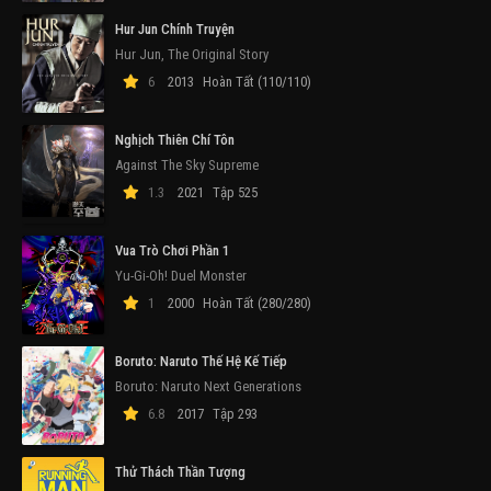
Hur Jun Chính Truyện
Hur Jun, The Original Story
6
2013
Hoàn Tất (110/110)
Nghịch Thiên Chí Tôn
Against The Sky Supreme
1.3
2021
Tập 525
Vua Trò Chơi Phần 1
Yu-Gi-Oh! Duel Monster
1
2000
Hoàn Tất (280/280)
Boruto: Naruto Thế Hệ Kế Tiếp
Boruto: Naruto Next Generations
6.8
2017
Tập 293
Thử Thách Thần Tượng