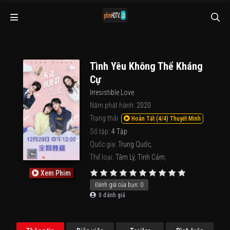
Tình Yêu Không Thể Kháng
Cự
Irresistible Love
Năm phát hành:
2020
Trạng thái
Hoàn Tất (4/4) Thuyết Minh
Số tập:
4 Tập
Quốc gia:
Trung Quốc
,
Thể loại:
Tâm Lý
,
Tình Cảm
,
Xem Phim
Đánh giá của bạn:
0
0
đánh giá