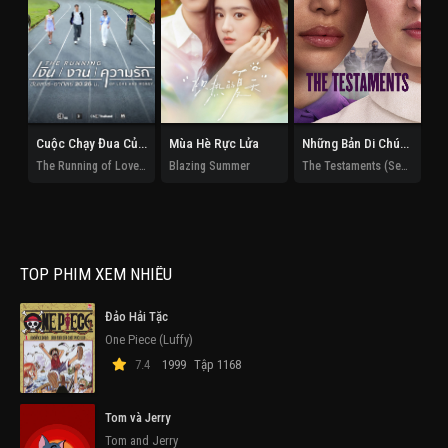
Cuộc Chạy Đua Của Tình Và Tiền
Mùa Hè Rực Lửa
Những Bản Di Chúc (Phần 1)
The Running of Love and Money
Blazing Summer
The Testaments (Season 1)
TOP PHIM XEM NHIỀU
Đảo Hải Tặc
One Piece (Luffy)
7.4
1999
Tập 1168
Tom và Jerry
Tom and Jerry