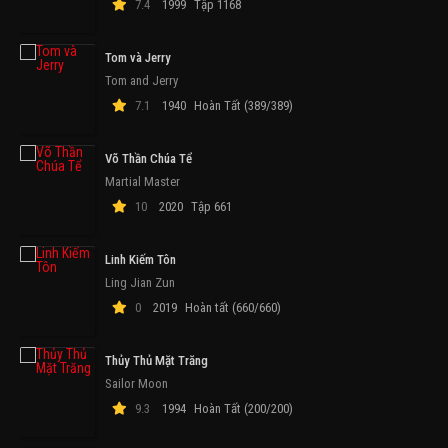
7.4
1999
Tập 1168
Tom và Jerry
Tom and Jerry
7.1
1940
Hoàn Tất (389/389)
Võ Thần Chúa Tể
Martial Master
10
2020
Tập 661
Linh Kiếm Tôn
Ling Jian Zun
0
2019
Hoàn tất (660/660)
Thủy Thủ Mặt Trăng
Sailor Moon
9.3
1994
Hoàn Tất (200/200)