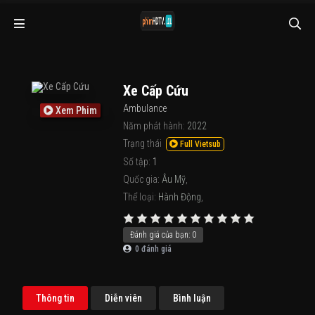
Xe Cấp Cứu
Ambulance
Xem Phim
Năm phát hành:
2022
Trạng thái
Full Vietsub
Số tập:
1
Quốc gia:
Âu Mỹ
,
Thể loại:
Hành Động
,
Đánh giá của bạn:
0
0
đánh giá
Thông tin
Diễn viên
Bình luận