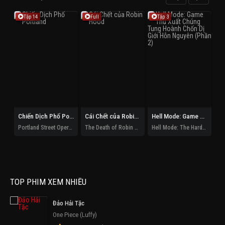
Tập 14
Full
Tập 3
Chiến Dịch Phố Portland
Cái Chết của Robin Hood
Hell Mode: Game Thủ Xuất Chúng Tung Hoành Chốn Dị Giới Hỗn Nguyên (Phần 2)
Cl
Portland Street Operation
The Death of Robin Hood
Hell Mode: The Hardcore Gamer Dominates In Another World With Garbage Balancing (Season 2)
Cl
TOP PHIM XEM NHIỀU
Đảo Hải Tặc
One Piece (Luffy)