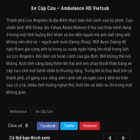
Xe Cấp Cứu – Ambulance HD Vietsub
Thành phố Los Angeles là địa điểm thực hiện bối cảnh của bộ phim. Cựu
chiến binh Will Sharp (do Yahya Abdul-Mateen II thủ vai) thấy mình đang
ở trong một tình huống khó khăn và tìm đến người mà anh biết rằng anh
không nên nhờ vả – người anh nuôi Danny Sharp. Will được Danny đề
nghị tham gia cùng anh ta trong vụ cướp ngân hàng lớn nhất trong lịch
sử Los Angeles. Đối diện với hoàn cảnh của gia đình, Will không thể nói
không. Kịch tính càng tăng thêm khi hai anh em chạy thoát thân bằng xe
cấp cứu chở một bệnh nhân bị thương nặng. Trong khi bị truy đuổi bởi cả
thành phố, cố gắng cứu sống viên cảnh sát và ngăn cản ý định bỏ trốn
của cô y tá, nhiều tình huống nghẹt thở, thót tim sẽ diễn ra chỉ trong một
không gian.
Ambulance
Xe Cấp Cứu
Chia sẻ
0
Facebook
Twitter
Pinterest
Có thể bạn thích xem