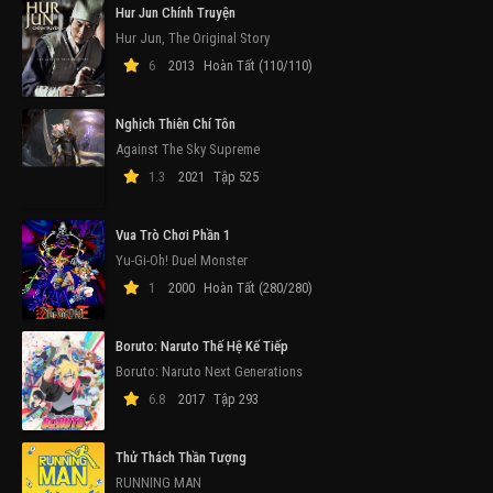
Hur Jun Chính Truyện
Hur Jun, The Original Story
6
2013
Hoàn Tất (110/110)
Nghịch Thiên Chí Tôn
Against The Sky Supreme
1.3
2021
Tập 525
Vua Trò Chơi Phần 1
Yu-Gi-Oh! Duel Monster
1
2000
Hoàn Tất (280/280)
Boruto: Naruto Thế Hệ Kế Tiếp
Boruto: Naruto Next Generations
6.8
2017
Tập 293
Thử Thách Thần Tượng
RUNNING MAN