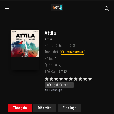
Attila
Attila
Năm phát hành:
2018
Trạng thái
Trailer Vietsub
Số tập:
1
Quốc gia:
Ý
,
Thể loại:
Tâm Lý
,
Đánh giá của bạn:
0
0
đánh giá
Thông tin
Diễn viên
Bình luận