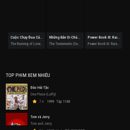
Cuộc Chạy Đua Của Tình Và Tiền
Những Bản Di Chúc (Phần 1)
Power Book III: Raising Kanan (Phần 5)
The Running of Love and Money
The Testaments (Season 1)
Power Book III: Raising Kanan (Season 5)
De
TOP PHIM XEM NHIỀU
Đảo Hải Tặc
One Piece (Luffy)
7.4
1999
Tập 1168
Tom và Jerry
Tom and Jerry