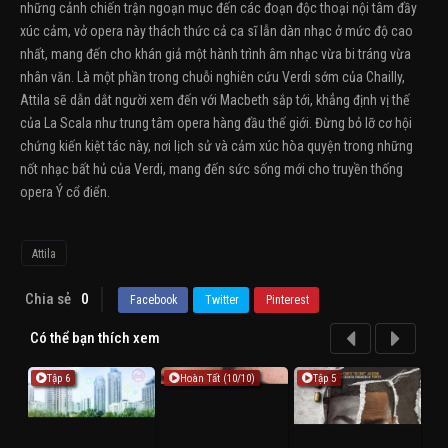
những cảnh chiến trận ngoạn mục đến các đoạn độc thoại nội tâm đầy
xúc cảm, vở opera này thách thức cả ca sĩ lẫn dàn nhạc ở mức độ cao
nhất, mang đến cho khán giả một hành trình âm nhạc vừa bi tráng vừa
nhân văn. Là một phần trong chuỗi nghiên cứu Verdi sớm của Chailly,
Attila sẽ dẫn dắt người xem đến với Macbeth sắp tới, khẳng định vị thế
của La Scala như trung tâm opera hàng đầu thế giới. Đừng bỏ lỡ cơ hội
chứng kiến kiệt tác này, nơi lịch sử và cảm xúc hòa quyện trong những
nốt nhạc bất hủ của Verdi, mang đến sức sống mới cho truyền thống
opera Ý cổ điển.
Attila
Chia sẻ
0
Facebook
Twitter
Pinterest
Có thể bạn thích xem
Tập 6
Hoàn Tất (10/10)
Tập 5