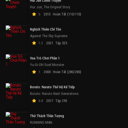
Hur Jun Chính Truyện
Hur Jun, The Original Story
6
2013
Hoàn Tất (110/110)
Nghịch Thiên Chí Tôn
Against The Sky Supreme
1.3
2021
Tập 525
Vua Trò Chơi Phần 1
Yu-Gi-Oh! Duel Monster
1
2000
Hoàn Tất (280/280)
Boruto: Naruto Thế Hệ Kế Tiếp
Boruto: Naruto Next Generations
6.8
2017
Tập 293
Thử Thách Thần Tượng
RUNNING MAN