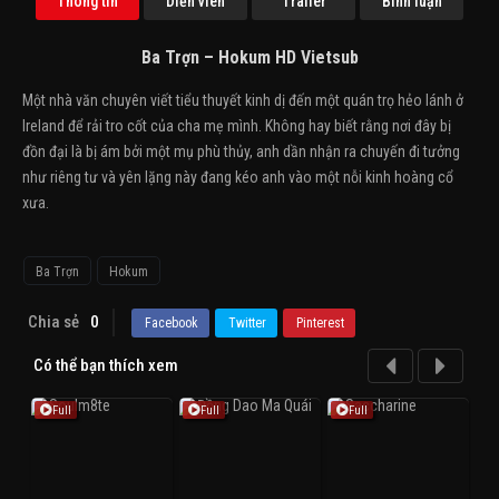
Thông tin
Diễn viên
Trailer
Bình luận
Ba Trợn – Hokum HD Vietsub
Một nhà văn chuyên viết tiểu thuyết kinh dị đến một quán trọ hẻo lánh ở
Ireland để rải tro cốt của cha mẹ mình. Không hay biết rằng nơi đây bị
đồn đại là bị ám bởi một mụ phù thủy, anh dần nhận ra chuyến đi tưởng
như riêng tư và yên lặng này đang kéo anh vào một nỗi kinh hoàng cổ
xưa.
Ba Trợn
Hokum
Chia sẻ
0
Facebook
Twitter
Pinterest
Có thể bạn thích xem
Full
Full
Full