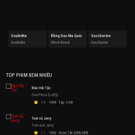
Soulm8te
Đồng Dao Ma Quái
Saccharine
Ho
Soulm8te
Ghost Board
Saccharine
Th
TOP PHIM XEM NHIỀU
Đảo Hải Tặc
One Piece (Luffy)
7.4
1999
Tập 1168
Tom và Jerry
Tom and Jerry
7.1
1940
Hoàn Tất (389/389)