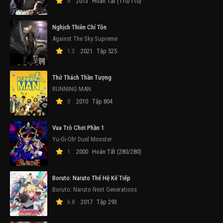
6
2013
Hoàn Tất (110/110)
Nghịch Thiên Chí Tôn
Against The Sky Supreme
1.3
2021
Tập 525
Thử Thách Thần Tượng
RUNNING MAN
0
2010
Tập 804
Vua Trò Chơi Phần 1
Yu-Gi-Oh! Duel Monster
1
2000
Hoàn Tất (280/280)
Boruto: Naruto Thế Hệ Kế Tiếp
Boruto: Naruto Next Generations
6.8
2017
Tập 293