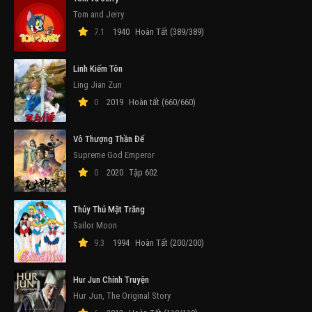
Tom and Jerry
7.1
1940
Hoàn Tất (389/389)
Linh Kiếm Tôn
Ling Jian Zun
0
2019
Hoàn tất (660/660)
Vô Thượng Thần Đế
Supreme God Emperor
0
2020
Tập 602
Thủy Thủ Mặt Trăng
Sailor Moon
9.3
1994
Hoàn Tất (200/200)
Hur Jun Chính Truyện
Hur Jun, The Original Story