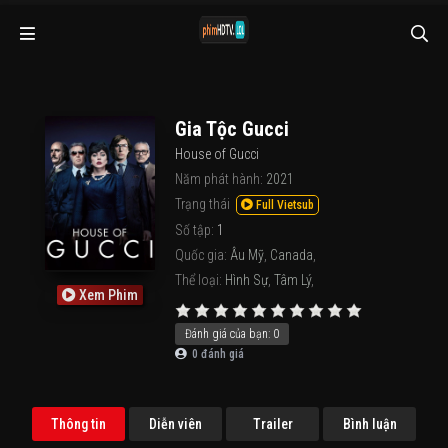
Gia Tộc Gucci
House of Gucci
Năm phát hành:
2021
Trạng thái
Full Vietsub
Số tập:
1
Quốc gia:
Âu Mỹ
,
Canada
,
Thể loại:
Hình Sự
,
Tâm Lý
,
Xem Phim
Đánh giá của bạn:
0
0
đánh giá
Thông tin
Diễn viên
Trailer
Bình luận