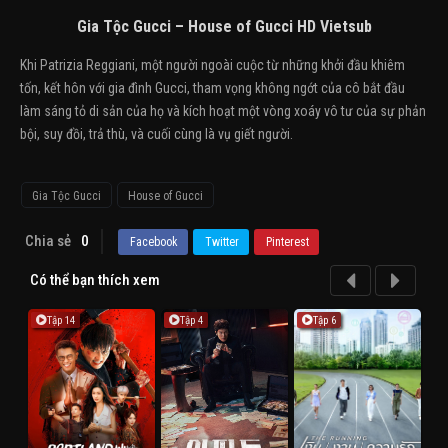
Gia Tộc Gucci – House of Gucci HD Vietsub
Khi Patrizia Reggiani, một người ngoài cuộc từ những khởi đầu khiêm
tốn, kết hôn với gia đình Gucci, tham vọng không ngớt của cô bắt đầu
làm sáng tỏ di sản của họ và kích hoạt một vòng xoáy vô tư của sự phản
bội, suy đồi, trả thù, và cuối cùng là vụ giết người.
Gia Tộc Gucci
House of Gucci
Chia sẻ
0
Facebook
Twitter
Pinterest
Có thể bạn thích xem
Tập 14
Tập 4
Tập 6