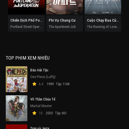
Chiến Dịch Phố Portland
Phi Vụ Chung Cư
Cuộc Chạy Đua Của Tình Và Tiền
Portland Street Operation
The Apartment Job
The Running of Love and Money
El
TOP PHIM XEM NHIỀU
Đảo Hải Tặc
One Piece (Luffy)
6.4
1999
Tập 1168
Võ Thần Chúa Tể
Martial Master
10
2020
Tập 661
Tom và Jerry