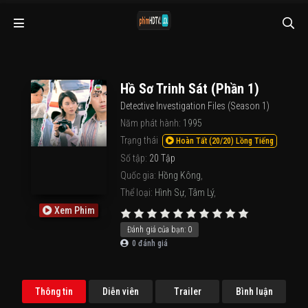
Hồ Sơ Trinh Sát (Phần 1)
Detective Investigation Files (Season 1)
Năm phát hành:
1995
Trạng thái
Hoàn Tất (20/20) Lồng Tiếng
Số tập:
20 Tập
Quốc gia:
Hồng Kông
,
Thể loại:
Hình Sự
,
Tâm Lý
,
Xem Phim
Đánh giá của bạn:
0
0
đánh giá
Thông tin
Diễn viên
Trailer
Bình luận