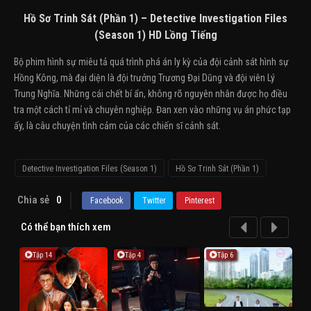
Hồ Sơ Trinh Sát (Phần 1) – Detective Investigation Files
(Season 1) HD Lồng Tiếng
Bộ phim hình sự miêu tả quá trình phá án ly kỳ của đội cảnh sát hình sự
Hồng Kông, mà đại diện là đội trưởng Trương Đại Dũng và đội viên Lý
Trung Nghĩa. Những cái chết bí ẩn, không rõ nguyên nhân được họ điều
tra một cách tỉ mỉ và chuyên nghiệp. Đan xen vào những vụ án phức tạp
ấy, là câu chuyện tình cảm của các chiến sĩ cảnh sát.
Detective Investigation Files (Season 1)
Hồ Sơ Trinh Sát (Phần 1)
Chia sẻ
0
Facebook
Twitter
Pinterest
Có thể bạn thích xem
Tập 14
Tập 4
Tập 6