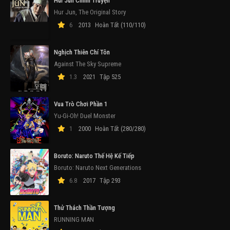
Hur Jun Chính Truyện
Hur Jun, The Original Story
6
2013
Hoàn Tất (110/110)
Nghịch Thiên Chí Tôn
Against The Sky Supreme
1.3
2021
Tập 525
Vua Trò Chơi Phần 1
Yu-Gi-Oh! Duel Monster
1
2000
Hoàn Tất (280/280)
Boruto: Naruto Thế Hệ Kế Tiếp
Boruto: Naruto Next Generations
6.8
2017
Tập 293
Thử Thách Thần Tượng
RUNNING MAN