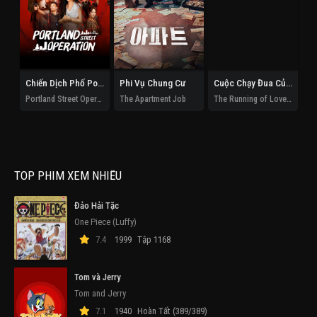
Chiến Dịch Phố Portland
Phi Vụ Chung Cư
Cuộc Chạy Đua Của Tình Và Tiền
Portland Street Operation
The Apartment Job
The Running of Love and Money
El
TOP PHIM XEM NHIỀU
Đảo Hải Tặc
One Piece (Luffy)
7.4
1999
Tập 1168
Tom và Jerry
Tom and Jerry
7.1
1940
Hoàn Tất (389/389)