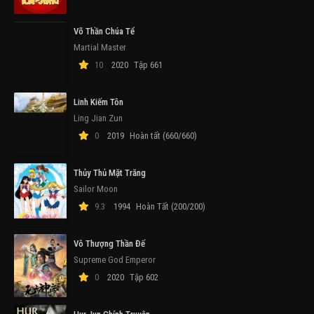
Võ Thần Chúa Tể
Martial Master
10
2020
Tập 661
Linh Kiếm Tôn
Ling Jian Zun
0
2019
Hoàn tất (660/660)
Thủy Thủ Mặt Trăng
Sailor Moon
9.3
1994
Hoàn Tất (200/200)
Vô Thượng Thần Đế
Supreme God Emperor
0
2020
Tập 602