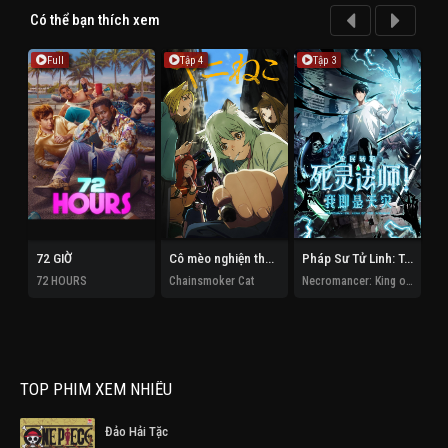
Có thể bạn thích xem
Full
Tập 4
Tập 3
72 GIỜ
Cô mèo nghiện thuốc lá
Pháp Sư Tử Linh: Ta Chính Là Thiên Tai
1
72 HOURS
Chainsmoker Cat
Necromancer: King of the Scourge
19
TOP PHIM XEM NHIỀU
Đảo Hải Tặc