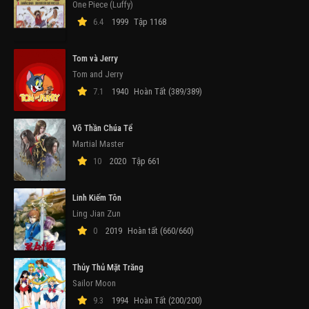
One Piece (Luffy)
6.4
1999
Tập 1168
Tom và Jerry
Tom and Jerry
7.1
1940
Hoàn Tất (389/389)
Võ Thần Chúa Tể
Martial Master
10
2020
Tập 661
Linh Kiếm Tôn
Ling Jian Zun
0
2019
Hoàn tất (660/660)
Thủy Thủ Mặt Trăng
Sailor Moon
9.3
1994
Hoàn Tất (200/200)