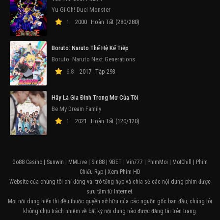
Yu-Gi-Oh! Duel Monster
1
2000
Hoàn Tất (280/280)
Boruto: Naruto Thế Hệ Kế Tiếp
Boruto: Naruto Next Generations
6.8
2017
Tập 293
Hãy Là Gia Đình Trong Mơ Của Tôi
Be My Dream Family
1
2021
Hoàn Tất (120/120)
Go88 Casino
|
Sunwin
|
MMLive
|
Sin88
|
9BET
|
Vin777
|
PhimMoi
|
MotChill
|
Phim
Chiếu Rạp
|
Xem Phim HD
Website của chúng tôi chỉ đóng vai trò tổng hợp và chia sẻ các nội dung phim được
sưu tầm từ Internet.
Mọi nội dung hiển thị đều thuộc quyền sở hữu của các nguồn gốc ban đầu, chúng tôi
không chịu trách nhiệm về bất kỳ nội dung nào được đăng tải trên trang.