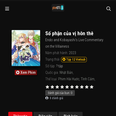
Số phận của vị hôn thê
Endo and Kobayashi's Live Commentary
on the Villainess
Năm phát hành:
2023
Trạng thái
Tập 12 Vietsub
Số tập:
? tập
Quốc gia:
Nhật Bản
,
Xem Phim
Thể loại:
Phim Hài Hước
,
Tình Cảm
,
Đánh giá của bạn:
0
0
đánh giá