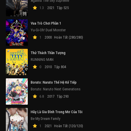
Against The Sky Supreme
1.3
2021
Tập 525
Vua Trò Chơi Phần 1
Yu-Gi-Oh! Duel Monster
1
2000
Hoàn Tất (280/280)
Thử Thách Thần Tượng
RUNNING MAN
0
2010
Tập 804
Boruto: Naruto Thế Hệ Kế Tiếp
Boruto: Naruto Next Generations
6.8
2017
Tập 293
Hãy Là Gia Đình Trong Mơ Của Tôi
Be My Dream Family
1
2021
Hoàn Tất (120/120)