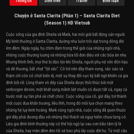
Thông tin
Diễn viên
Trailer
Bình luận
Chuyện ở Santa Clarita (Phần 1) – Santa Clarita Diet
(Season 1) HD Vietsub
Cuộc sống của gia đình Sheila và Mark, hai môi giới bất động sản người
Mỹ bình thường ở Santa Clarita, dường như luôn trôi dạt trong dòng đời
êm đềm. Ngày ngày, họ chìm đắm trong thế giới của những ngôi nhà,
những cuộc thương lượng và những bữa tối đơn điệu với các bữa ăn nhẹ.
Nhưng thình lình, mọi thứ bị đảo lộn khi Sheila, người phụ nữ vốn đôn hậu
và dễ thương, bất chợt “lột xác”. Cô trở nên đầy tham vọng, sắc sảo và
thậm chí còn có chút biến dị, một sự thay đổi cực kỳ bất ngờ khiến cả gia
đình bối rối. Lòng tham vô đáy của Sheila được thôi thúc bởi một
verborgen desire, một khát vọng mãnh liệt muốn có được tất cả, ngay cả
trước mắt sự tàn phá và chết chóc. Cuộc sống của cô, giờ đây, trở thành
một cuộc đua khẩn trương, liều lĩnh, trong đó mỗi lựa chọn mang theo
những hệ lụy kinh hoàng. Mark cùng ngôi nhà, cuộc sống đã quen thuộc
giờ đây phải đương đầu với những thử thách và nguy hiểm chưa từng có.
Liệu gia đình bình thường này có thể hội ngộ lại sau cơn bão tâm lý là
của Sheila, hay màn đêm đen tối sẽ bao phủ lấy cuộc đời họ. Từ một câu