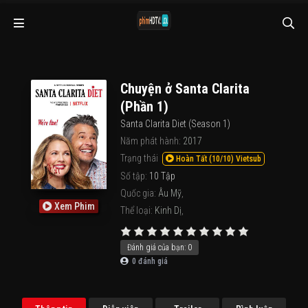
Chuyện ở Santa Clarita
(Phần 1)
Santa Clarita Diet (Season 1)
Năm phát hành:
2017
Trạng thái
Hoàn Tất (10/10) Vietsub
Số tập:
10 Tập
Quốc gia:
Âu Mỹ
,
Xem Phim
Thể loại:
Kinh Dị
,
Đánh giá của bạn:
0
0
đánh giá