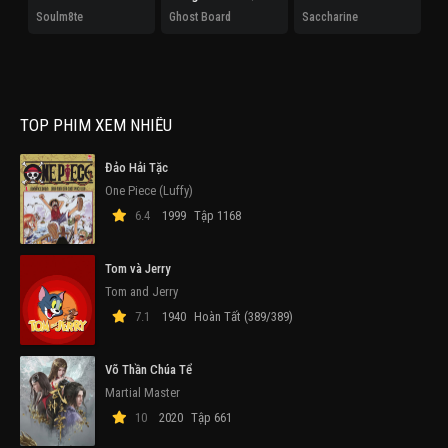
Soulm8te
Ghost Board
Saccharine
Th
TOP PHIM XEM NHIỀU
Đảo Hải Tặc
One Piece (Luffy)
6.4
1999
Tập 1168
Tom và Jerry
Tom and Jerry
7.1
1940
Hoàn Tất (389/389)
Võ Thần Chúa Tể
Martial Master
10
2020
Tập 661