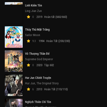
Linh Kiếm Tôn
Ling Jian Zun
0
2019
Hoàn tất (660/660)
Thủy Thủ Mặt Trăng
Sailor Moon
9.3
1994
Hoàn Tất (200/200)
Vô Thượng Thần Đế
Supreme God Emperor
0
2020
Tập 602
Hur Jun Chính Truyện
Hur Jun, The Original Story
6
2013
Hoàn Tất (110/110)
Nghịch Thiên Chí Tôn