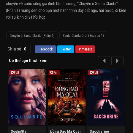
chuyện về cuộc sống gia đình tầm thường, “Chuyện ở Santa Clarita”
(Phần 1) mang đến cho bạn một hành trình đầy bất ngờ, hài hước, đi kèm
với sự kinh dị và hồi hộp.
Chuyện ở Santa Clarita (Phần 1)
Santa Clarita Diet (Season 1)
Chia sẻ
0
Facebook
Twitter
Pinterest
Có thể bạn thích xem
Full
Full
Full
Soulm8te
Đồng Dao Ma Quái
Saccharine
Ho